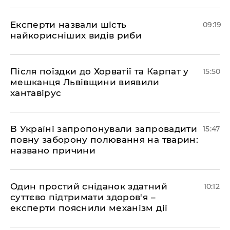
Експерти назвали шість
09:19
найкорисніших видів риби
Після поїздки до Хорватії та Карпат у
15:50
мешканця Львівщини виявили
хантавірус
В Україні запропонували запровадити
15:47
повну заборону полювання на тварин:
названо причини
Один простий сніданок здатний
10:12
суттєво підтримати здоров'я –
експерти пояснили механізм дії