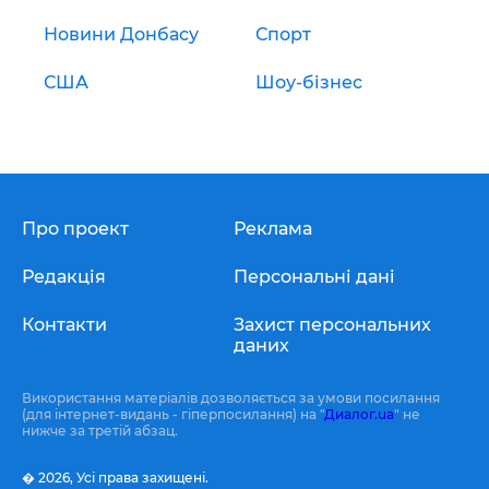
Новини Донбасу
Спорт
США
Шоу-бізнес
Про проект
Реклама
Редакція
Персональні дані
Контакти
Захист персональних
даних
Використання матеріалів дозволяється за умови посилання
(для інтернет-видань - гіперпосилання) на "
Диалог.ua
" не
нижче за третій абзац.
� 2026,
Усі права захищені.