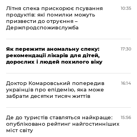
Літня спека прискорює псування
10:35
продуктів: які помилки можуть
призвести до отруєння –
Держпродспоживслужба
Як пережити аномальну спеку:
17:30
рекомендації лікарів для дітей,
дорослих і людей похилого віку
Доктор Комаровський попередив
16:14
українців про епідемію, яка може
забрати десятки тисяч життів
Де до туристів ставляться найкраще:
15:56
опубліковано рейтинг найгостинніших
міст світу