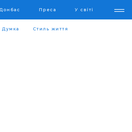
Донбас
Преса
У світі
Думка
Стиль життя