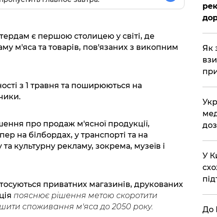
рек
дор
тердам є першою столицею у світі, де
у м'яса та товарів, пов'язаних з викопним
Як 
взи
при
ості з 1 травня та поширюються на
чики.
Укр
мед
ення про продаж м'ясної продукції,
доз
епер на білбордах, у транспорті та на
та культурну рекламу, зокрема, музеїв і
У К
схо
під
тосуються приватних магазинів, друкованих
ація
пояснює рішення метою скоротити
ншити споживання м'яса до 2050 року.
До 