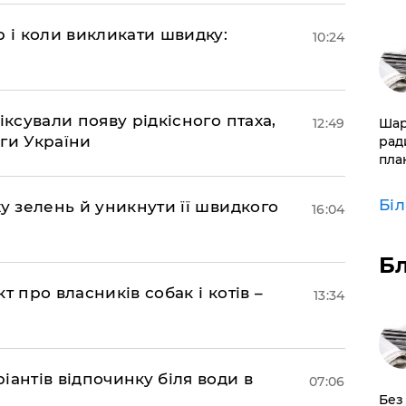
р і коли викликати швидку:
10:24
іксували появу рідкісного птаха,
12:49
​Ша
ги України
рад
пла
Бі
у зелень й уникнути її швидкого
16:04
Б
т про власників собак і котів –
13:34
антів відпочинку біля води в
07:06
​Без