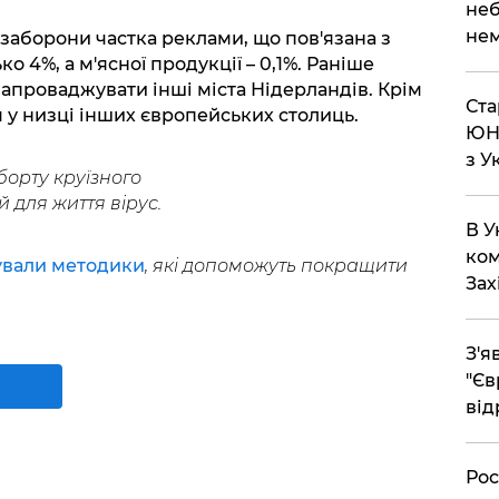
неб
нем
заборони частка реклами, що пов'язана з
 4%, а м'ясної продукції – 0,1%. Раніше
апроваджувати інші міста Нідерландів. Крім
Ста
 у низці інших європейських столиць.
ЮНЕ
з У
борту круїзного
для життя вірус.
В У
ком
вали методики
, які допоможуть покращити
Зах
З'я
"Єв
від
Рос