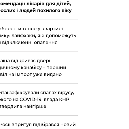
омендації лікарів для дітей,
ослих і людей похилого віку
зберегти тепло у квартирі
мку: лайфхаки, які допоможуть
 відключенні опалення
аїна відкриває двері
ичному канабісу – перший
віл на імпорт уже видано
итаї зафіксували спалах вірусу,
жого на COVID-19: влада КНР
твердила найгірше
Росії впритул підібрався новий