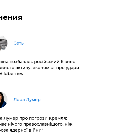
нения
Сеть
раїна позбавляє російський бізнес
овного активу: економіст про удари
Wildberries
​Лора Лумер
а Лумер про погрози Кремля:
має нічого православнішого, ніж
роза ядерної війни"