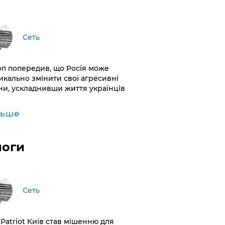
Сеть
рп попередив, що Росія може
икально змінити свої агресивні
ни, ускладнивши життя українців
льше
логи
Сеть
 Patriot Київ став мішенню для