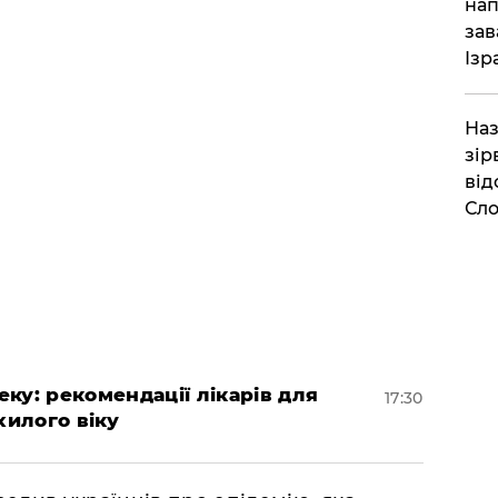
нап
зав
Ізр
Наз
зір
від
Сло
ку: рекомендації лікарів для
17:30
хилого віку