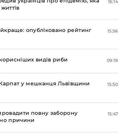
див українців про епідемію, яка
16:14
 життів
найкраще: опубліковано рейтинг
15:56
йкорисніших видів риби
09:19
та Карпат у мешканця Львівщини
15:50
апровадити повну заборону
15:47
ано причини