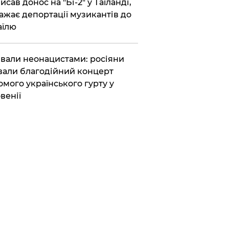
исав донос на "Бі-2" у Таїланді,
ажає депортації музикантів до
аїлю
вали неонацистами: росіяни
вали благодійний концерт
омого українського гурту у
венії