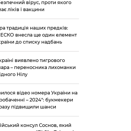
езпечний вірус, проти якого
ає ліків і вакцини
ра традиція наших предків:
СКО внесла ще один елемент
країни до списку надбань
країні виявлено тигрового
ара – переносника лихоманки
ідного Нілу
вилося відео номера України на
робаченні – 2024": букмекери
разу підвищили шанси
ійський консул Соснов, який