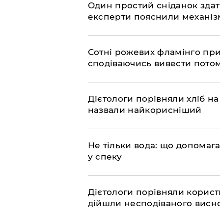
Один простий сніданок здат
експерти пояснили механізм
Сотні рожевих фламінго прил
сподіваючись вивести пото
Дієтологи порівняли хліб на
назвали найкорисніший
Не тільки вода: що допомаг
у спеку
Дієтологи порівняли користь
дійшли несподіваного висн