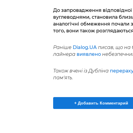
До запровадження відповідної 
вуглеводнями, становила близько
аналогічні обмеження почали з
того, вони також розглядаються
Раніше
Dialog.UA
писав, що на 
лайнера
виявлено
небезпечний 
Також вчені із Дубліна
перераху
пам'ять.
+ Добавить Комментарий