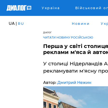
Україна
Військовий о
UA |
RU
Новини
Ук
ДІАЛОГ
ЧИТАТИ НОВИНУ РОСІЙСЬКОЮ
Перша у світі столиц
реклами м'яса й авто
У столиці Нідерландів 
рекламувати м'ясну про
Автор:
Дмитрий Нежин