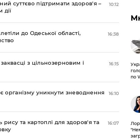
ний суттєво підтримати здоров'я –
10:12
 дії
М
етіли до Одеської області,
16:38
мство
 заквасці з цільнозерновим і
16:15
​Ук
гол
по 
ає організму уникнути зневоднення
16:10
 рису та картоплі для здоров'я та
16:07
Лор
овку
"Не
заг