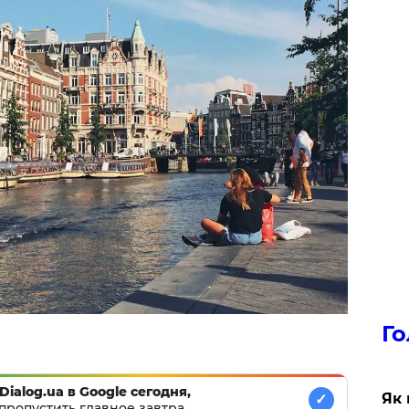
Го
Dialog.ua в Google сегодня,
Як 
✓
пропустить главное завтра.