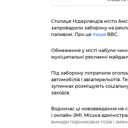
Столиця Нідерландів місто Амс
запровадили заборону на реклам
паливом. Про це
пише
ВВС.
Обмеження у місті набули чинн
муніципальні рекламні майдан
Під заборону потрапили оголош
автомобілів і авіаперельотів. Т
зупинках розміщують соціальну 
заходів.
Водночас ці нововведення не с
і онлайн-ЗМІ. Міська адміністр
викиди парникових газів і зме