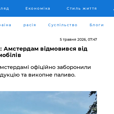
гляд
Економіка
Стиль життя
раїна
расія
Суспільство
Блоги
5 травня 2026, 07:47
я: Амстердам відмовився від
мобілів
Амстердамі офіційно заборонили
дукцію та викопне паливо.