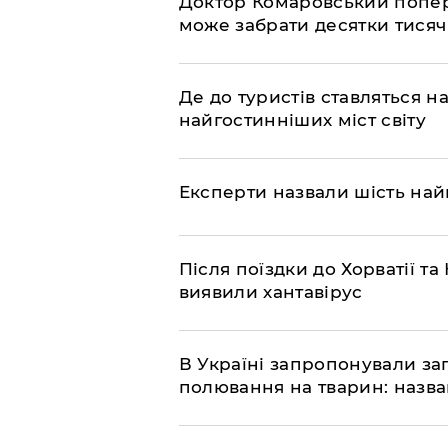
Доктор Комаровський попере
може забрати десятки тисяч
Де до туристів ставляться 
найгостинніших міст світу
Експерти назвали шість на
Після поїздки до Хорватії 
виявили хантавірус
В Україні запропонували з
полювання на тварин: назв