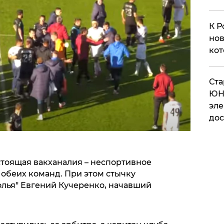
К Р
нов
кот
​Ст
ЮН
эле
дос
стоящая вакханалия – неспортивное
 обеих команд. При этом стычку
лья" Евгений Кучеренко, начавший