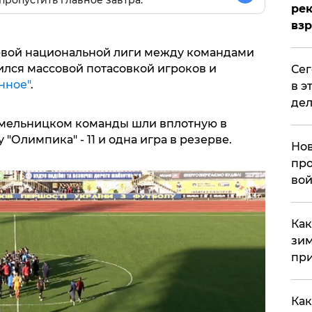
пропустить главное завтра.
рек
вз
ервой национальной лиги между командами
ился массовой потасовкой игроков и
​Се
нное"
.
в э
дел
Хмельницком команды шли вплотную в
у "Олимпика" - 11 и одна игра в резерве.
Нов
про
вой
​Ка
зим
при
Как