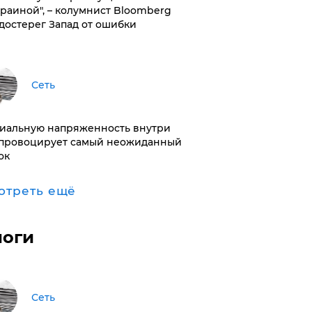
краиной", – колумнист Bloomberg
достерег Запад от ошибки
Сеть
иальную напряженность внутри
провоцирует самый неожиданный
ок
отреть ещё
логи
Сеть