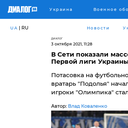
Украина
Военное об
| RU
UA
Новости
У
ДИАЛОГ
3 октября 2021, 11:28
В Сети показали мас
Первой лиги Украин
Потасовка на футбольно
вратарь "Подолья" нача
игроки "Олимпика" ста
Автор:
Влад Коваленко