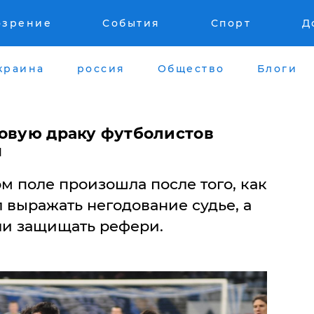
озрение
События
Спорт
Д
краина
россия
Общество
Блоги
совую драку футболистов
ы
м поле произошла после того, как
л выражать негодование судье, а
ли защищать рефери.