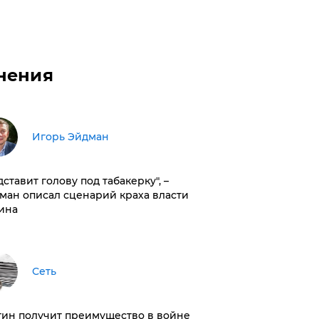
нения
Игорь Эйдман
дставит голову под табакерку", –
ман описал сценарий краха власти
ина
Сеть
тин получит преимущество в войне