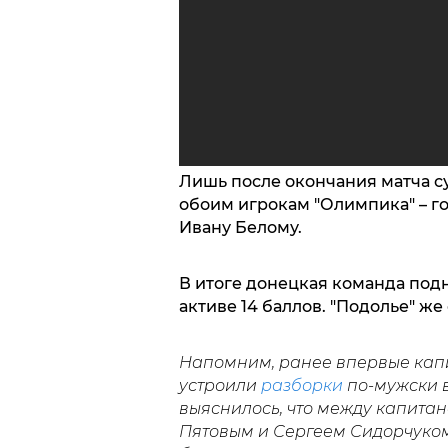
Лишь после окончания матча су
обоим игрокам "Олимпика" – г
Ивану Белому.
В итоге донецкая команда подн
активе 14 баллов. "Подолье" же
Напомним, ранее впервые капи
устроили
разборки
по-мужски в
выяснилось, что между капита
Пятовым и Сергеем Сидорчуко