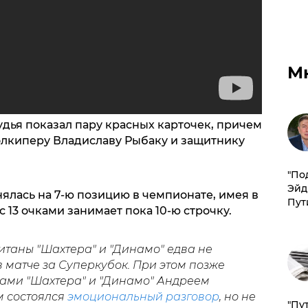
М
дья показал пару красных карточек, причем
олкиперу Владиславу Рыбаку и защитнику
​"По
Эйд
ялась на 7-ю позицию в чемпионате, имея в
Пут
 с 13 очками занимает пока 10-ю строчку.
таны "Шахтера" и "Динамо" едва не
 матче за Суперкубок. При этом позже
нами "Шахтера" и "Динамо" Андреем
м состоялся
эмоциональный разговор
, но не
"Пу