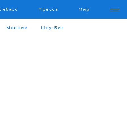
онбасс
Пресса
Мир
Мнение
Шоу-Биз