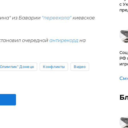
с У
пре
шина" из Баварии
"переехала"
киевское
становил очередной
антирекорд
на
Соц
РФ 
игр
"Олимпик" Донецк
Конфликты
Видео
См
Б