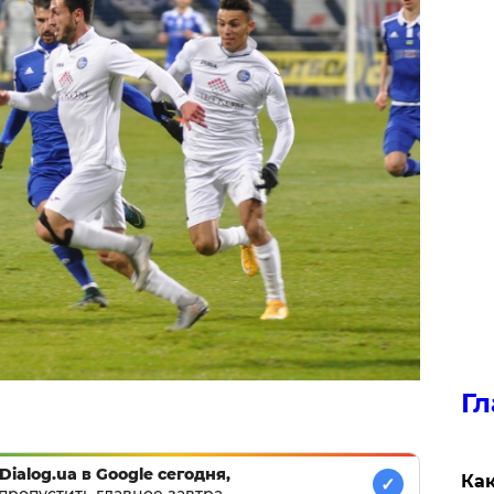
Гл
Dialog.ua в Google сегодня,
Как
✓