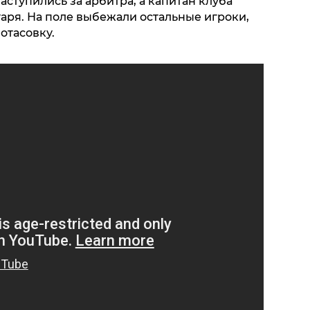
аступились за арбитра, а капитан клуба
аря. На поле выбежали остальные игроки,
отасовку.