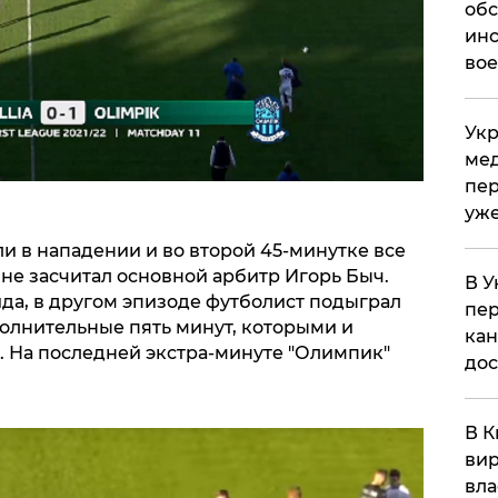
обс
инс
вое
Укр
мед
пер
уже
и в нападении и во второй 45-минутке все
 не засчитал основной арбитр Игорь Быч.
В У
йда, в другом эпизоде футболист подыграл
пер
полнительные пять минут, которыми и
кан
. На последней экстра-минуте "Олимпик"
до
В К
вир
вла