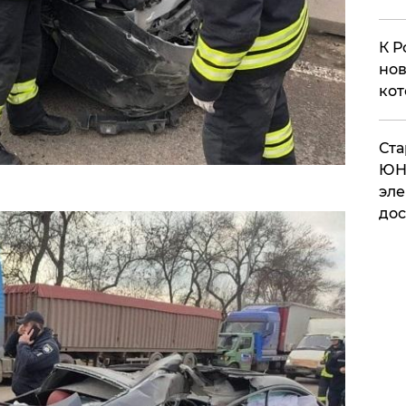
К Р
нов
кот
​Ст
ЮН
эле
дос