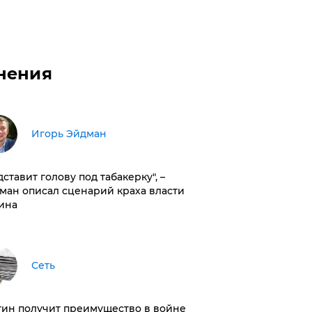
нения
Игорь Эйдман
дставит голову под табакерку", –
ман описал сценарий краха власти
ина
Сеть
тин получит преимущество в войне