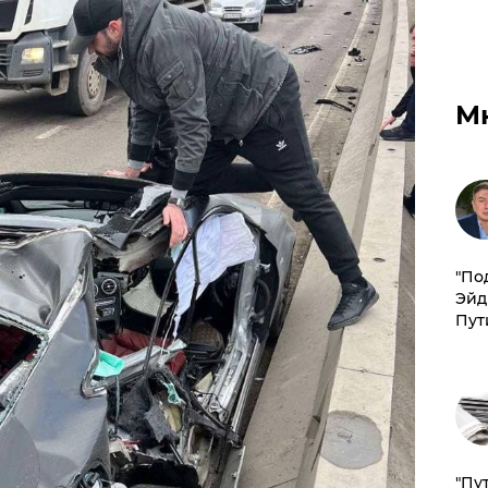
М
​"По
Эйд
Пут
"Пу