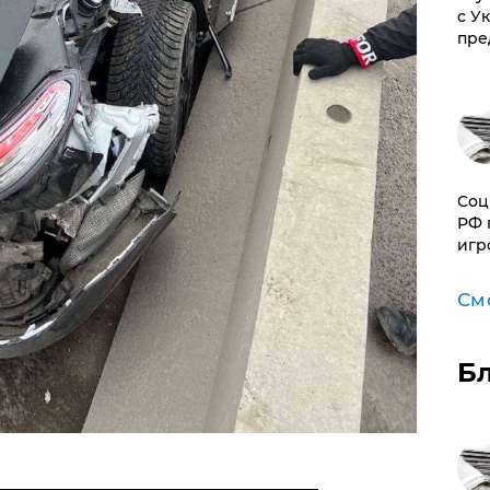
с У
пре
Соц
РФ 
игр
См
Б