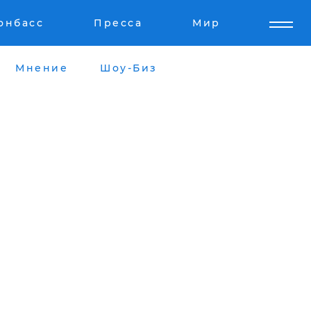
онбасс
Пресса
Мир
Мнение
Шоу-Биз