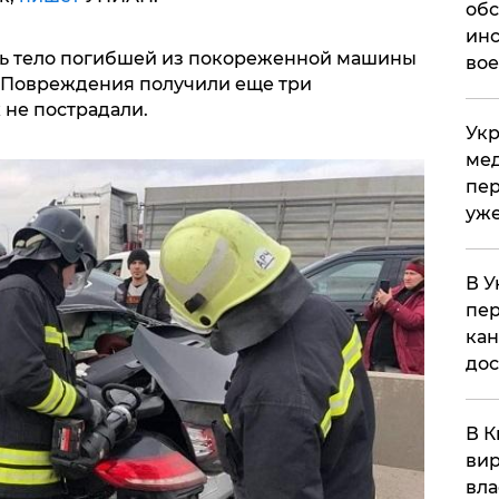
обс
инс
ть тело погибшей из покореженной машины
вое
 Повреждения получили еще три
 не пострадали.
Укр
мед
пер
уже
В У
пер
кан
до
В К
вир
вла