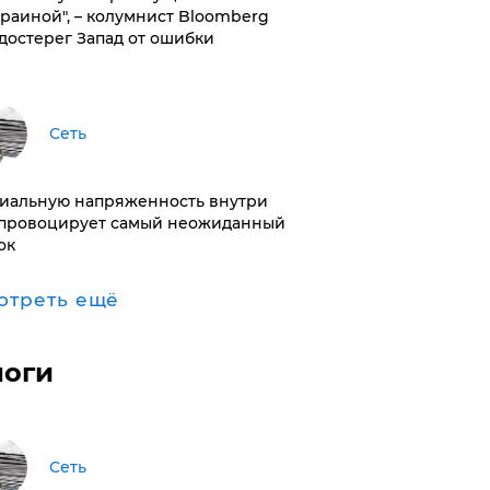
краиной", – колумнист Bloomberg
достерег Запад от ошибки
Сеть
иальную напряженность внутри
провоцирует самый неожиданный
ок
отреть ещё
логи
Сеть