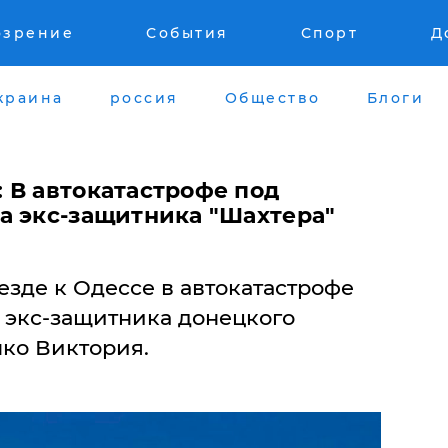
озрение
События
Спорт
Д
краина
россия
Общество
Блоги
 В автокатастрофе под
а экс-защитника "Шахтера"
езде к Одессе в автокатастрофе
а экс-защитника донецкого
нко Виктория.