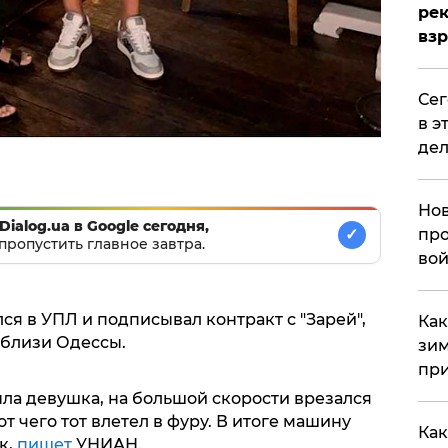
рек
вз
​Се
в э
дел
Нов
Dialog.ua в Google сегодня,
про
✓
пропустить главное завтра.
вой
я в УПЛ и подписывал контракт с "Зарей",
​Ка
вблизи Одессы.
зим
при
ыла девушка, на большой скорости врезался
от чего тот влетел в фуру. В итоге машину
Как
к,
пишет
УНИАН.