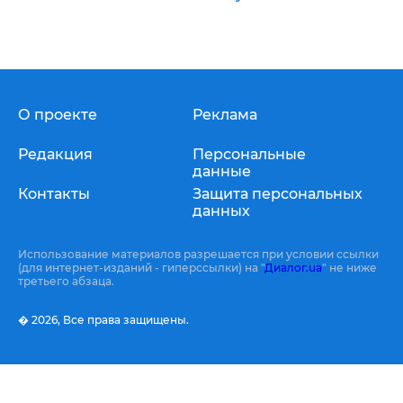
О проекте
Реклама
Редакция
Персональные
данные
Контакты
Защита персональных
данных
Использование материалов разрешается при условии ссылки
(для интернет-изданий - гиперссылки) на "
Диалог.ua
" не ниже
третьего абзаца.
� 2026,
Все права защищены.