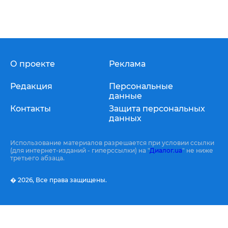
О проекте
Реклама
Редакция
Персональные
данные
Контакты
Защита персональных
данных
Использование материалов разрешается при условии ссылки
(для интернет-изданий - гиперссылки) на "
Диалог.ua
" не ниже
третьего абзаца.
� 2026,
Все права защищены.