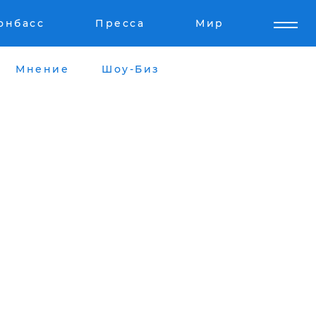
онбасс
Пресса
Мир
Мнение
Шоу-Биз