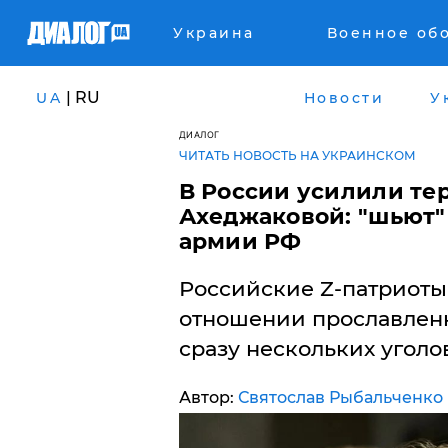
Украина
Военное об
| RU
UA
Новости
У
ДИАЛОГ
ЧИТАТЬ НОВОСТЬ НА УКРАИНСКОМ
В России усилили те
Ахеджаковой: "шьют"
армии РФ
Российские Z-патриоты
отношении прославлен
сразу нескольких уголо
Автор:
Святослав Рыбальченко