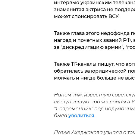
интервью украинским телеканал
знаменитая актриса не поддер
может спонсировать ВСУ.
Также глава этого недофонда 
наград и почетных званий РФ, 
за "дискредитацию армии", "го
Также ТГ-каналы пишут, что ар
обратилась за юридической по
молчать и нигде больше не выс
Напомним,
известную советску
выступавшую против войны в Ук
"Современник" под надуманны
была
уволиться
.
Позже Ахеджакова узнала о том