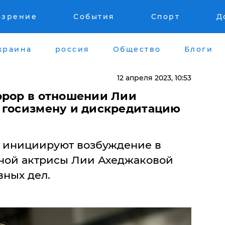
озрение
События
Спорт
Д
краина
россия
Общество
Блоги
12 апреля 2023, 10:53
ррор в отношении Лии
 госизмену и дискредитацию
 инициируют возбуждение в
ной актрисы Лии Ахеджаковой
вных дел.