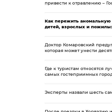
привести к отравлению – Г
Как пережить аномальную 
детей, взрослых и пожилы
Доктор Комаровский преду
которая может унести деся
Где к туристам относятся л
самых гостеприимных горо
Эксперты назвали шесть са
После поездки в Хорватию 