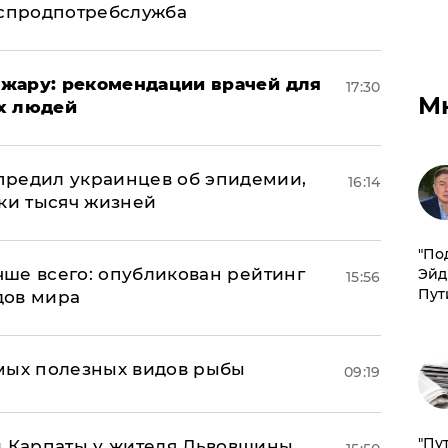
оспродпотребслужба
жару: рекомендации врачей для
17:30
М
х людей
предил украинцев об эпидемии,
16:14
тки тысяч жизней
​"По
учше всего: опубликован рейтинг
Эйд
15:56
Пут
дов мира
мых полезных видов рыбы
09:19
"Пу
и Карпаты у жителя Львовщины