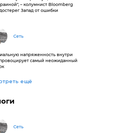
краиной", – колумнист Bloomberg
достерег Запад от ошибки
Сеть
иальную напряженность внутри
провоцирует самый неожиданный
ок
отреть ещё
логи
Сеть