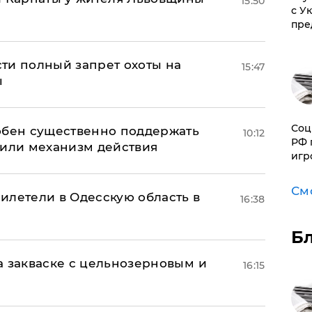
15:50
с У
пре
ти полный запрет охоты на
15:47
ы
Соц
обен существенно поддержать
10:12
РФ 
нили механизм действия
игр
См
илетели в Одесскую область в
16:38
Б
а закваске с цельнозерновым и
16:15