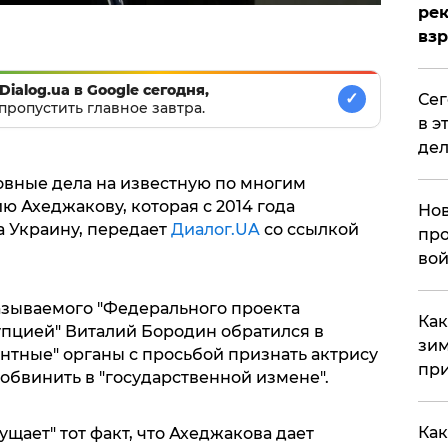
рек
вз
Dialog.ua в Google сегодня,
✓
​Се
пропустить главное завтра.
в э
дел
овные дела на известную по многим
 Ахеджакову, которая с 2014 года
Нов
а Украину, передает
Диалог.UA
со ссылкой
про
вой
 называемого "Федерального проекта
​Ка
упцией" Виталий Бородин обратился в
зим
нтные" органы с просьбой признать актрису
при
обвинить в "государственной измене".
Как
ущает" тот факт, что Ахеджакова дает