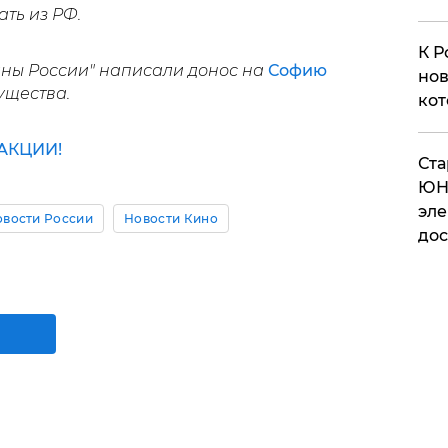
ть из РФ.
К Р
аны России" написали донос на
Софию
нов
ущества.
кот
АКЦИИ!
​Ст
ЮН
эле
овости России
Новости Кино
дос