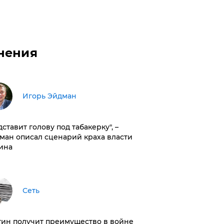
нения
Игорь Эйдман
дставит голову под табакерку", –
ман описал сценарий краха власти
ина
Сеть
тин получит преимущество в войне