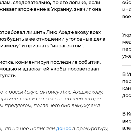
ам, следовательно, по его логике, если
обс
живает вторжение в Украину, значит она
инс
вое
потребовал лишить Лию Ахеджакову всех
Укр
возбудить в ее отношении уголовные дела
мед
сизмену" и признать "иноагентом".
пер
уже
тистка, комментируя последние события,
мощью и адвокат ей якобы посоветовал
В У
тупать.
пер
кан
ю и российскую актрису Лию Ахеджакову,
до
раине, сняли со всех спектаклей
театра
м предлогом
, после чего она вынуждена
В К
вир
вла
, что на нее написали
донос
в прокуратуру,