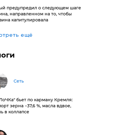
ый предупредил о следующем шаге
ина, направленном на то, чтобы
аина капитулировала
отреть ещё
логи
Сеть
оЛоЧКа" бьет по карману Кремля:
орт зерна −37,6 %, масла вдвое,
ль в коллапсе