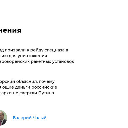
нения
ад призвали к рейду спецназа в
сию для уничтожения
ерокорейских ракетных установок
орский объяснил, почему
яющие деньги российские
гархи не свергли Путина
Валерий Чалый