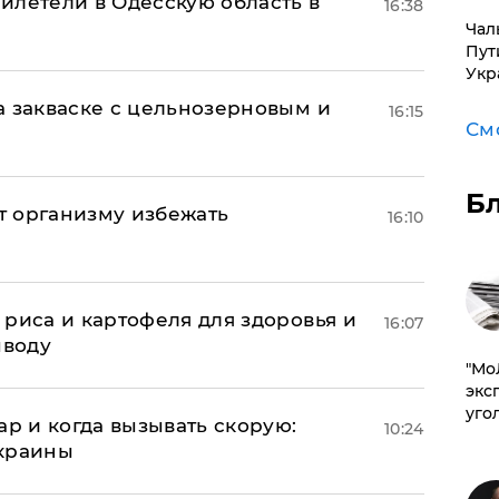
илетели в Одесскую область в
16:38
Чал
Пут
Укр
а закваске с цельнозерновым и
16:15
См
Б
ет организму избежать
16:10
риса и картофеля для здоровья и
16:07
ыводу
​"М
эксп
уго
ар и когда вызывать скорую:
10:24
Украины