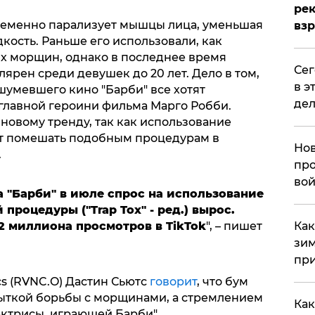
рек
 временно парализует мышцы лица, уменьшая
вз
ость. Раньше его использовали, как
х морщин, однако в последнее время
​Се
лярен среди девушек до 20 лет. Дело в том,
в э
шумевшего кино "Барби" все хотят
дел
 главной героини фильма Марго Робби.
 новому тренду, так как использование
ет помешать подобным процедурам в
Нов
.
про
вой
 "Барби" в июле спрос на использование
процедуры ("Trap Tox" - ред.) вырос.
,2 миллиона просмотров в TikTok
", – пишет
​Ка
зим
при
s (RVNC.O) Дастин Сьютс
говорит
, что бум
пыткой борьбы с морщинами, а стремлением
Как
актрисы, играющей Барби".