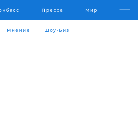
онбасс
Пресса
Мир
Мнение
Шоу-Биз