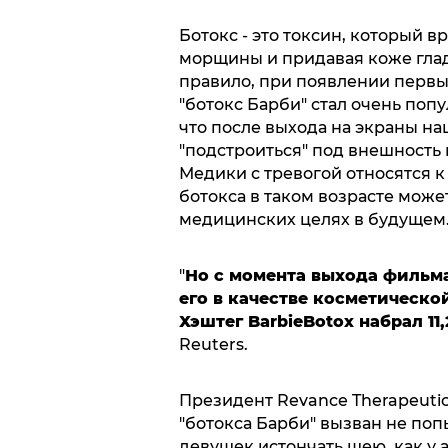
Ботокс - это токсин, который
морщины и придавая коже гладк
правило, при появлении первы
"ботокс Барби" стал очень попу
что после выхода на экраны на
"подстроиться" под внешность
Медики с тревогой относятся к
ботокса в таком возрасте мож
медицинских целях в будущем
"
Но с момента выхода фильма
его в качестве косметической 
Хэштег BarbieBotox набрал 11
Reuters.
Президент Revance Therapeutic
"ботокса Барби" вызван не по
девушек истончать шею, как у 