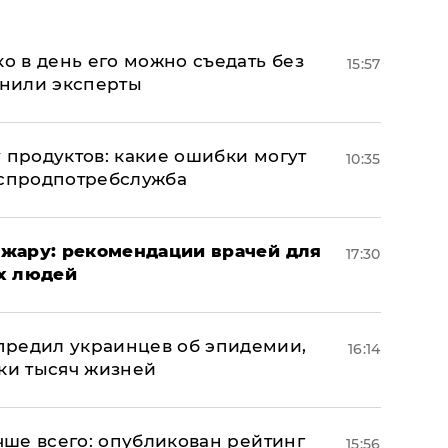
ко в день его можно съедать без
15:57
снили эксперты
 продуктов: какие ошибки могут
10:35
оспродпотребслужба
жару: рекомендации врачей для
17:30
х людей
предил украинцев об эпидемии,
16:14
тки тысяч жизней
учше всего: опубликован рейтинг
15:56