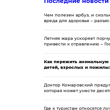
Последние новости
Чем полезен арбуз, и сколь
вреда для здоровья – разъя
Летняя жара ускоряет порчу
привести к отравлению – Г
Как пережить аномальную 
детей, взрослых и пожилы
Доктор Комаровский преду
которая может унести деся
Где к туристам относятся л