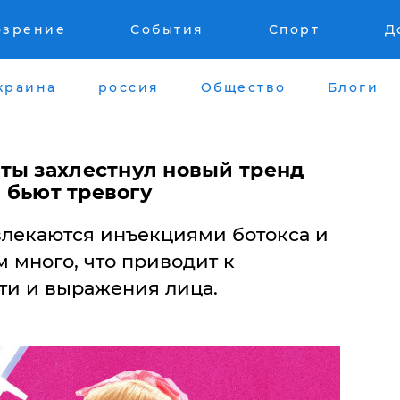
озрение
События
Спорт
Д
краина
россия
Общество
Блоги
ты захлестнул новый тренд
и бьют тревогу
лекаются инъекциями ботокса и
 много, что приводит к
и и выражения лица.