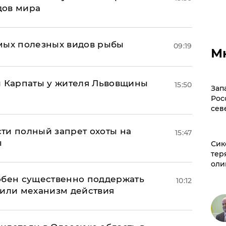
дов мира
мых полезных видов рыбы
09:19
М
и Карпаты у жителя Львовщины
15:50
Зап
Рос
сев
ти полный запрет охоты на
15:47
ы
Сик
тер
оли
обен существенно поддержать
10:12
нили механизм действия