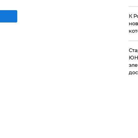
К Р
нов
кот
​Ст
ЮН
эле
дос