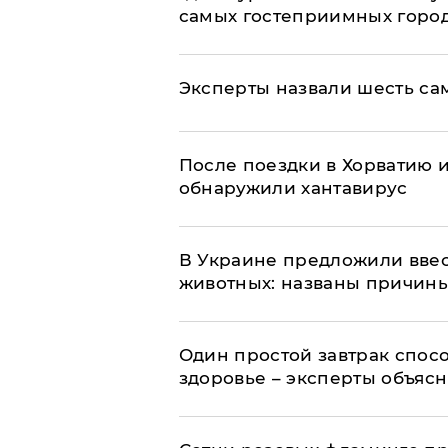
самых гостеприимных горо
Эксперты назвали шесть са
После поездки в Хорватию 
обнаружили хантавирус
В Украине предложили ввес
животных: названы причин
Один простой завтрак спос
здоровье – эксперты объяс