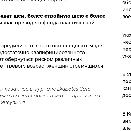
обс
инс
хват шеи, более стройную шею с более
вое
признал президент фонда пластической
Укр
мед
предили, что в попытках следовать моде
пер
недостаточно квалифицированного
уже
ет обернуться риском различных
ет тревогу возраст женщин стремящихся
В У
пер
кан
бликованное в журнале Diabetes Care,
до
жима питания может помочь справиться с
 инсулина.
В К
вир
вла