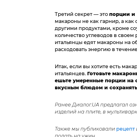
Третий секрет — это
порции и
макароны не как гарнир, а как
другими продуктами, кроме со
количество углеводов в своем 
итальянцы едят макароны на об
расходовать энергию в течение
Итак, если вы хотите есть мака
итальянцев.
Готовьте макарон
ешьте умеренные порции на 
вкусным блюдом и сохранять 
Ранее Диалог.UA предлагал оз
изделий на плите, в мультивар
Также мы публиковали
рецепт
подать на ужин.