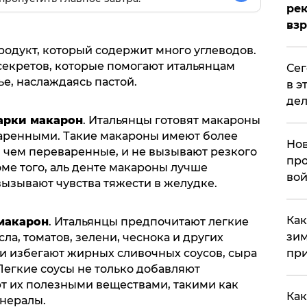
рек
вз
одукт, который содержит много углеводов.
секретов, которые помогают итальянцам
​Се
ье, наслаждаясь пастой.
в э
дел
арки макарон
. Итальянцы готовят макароны
оваренными. Такие макароны имеют более
Нов
 чем переваренные, и не вызывают резкого
про
ме того, аль денте макароны лучше
вой
вызывают чувства тяжести в желудке.
​Ка
 макарон
. Итальянцы предпочитают легкие
зим
ла, томатов, зелени, чеснока и других
при
и избегают жирных сливочных соусов, сыра
Легкие соусы не только добавляют
ют их полезными веществами, такими как
Как
нералы.