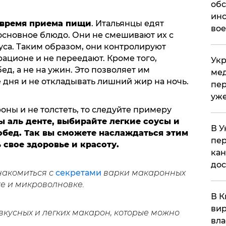
обс
инс
 время приема пищи
. Итальянцы едят
вое
 основное блюдо. Они не смешивают их с
уса. Таким образом, они контролируют
рационе и не переедают. Кроме того,
Укр
ед, а не на ужин. Это позволяет им
мед
 дня и не откладывать лишний жир на ночь.
пер
уже
роны и не толстеть, то следуйте примеру
ы аль денте, выбирайте легкие соусы и
В У
обед. Так вы сможете наслаждаться этим
пер
свое здоровье и красоту.
кан
до
накомиться с
секретами
варки макаронных
ке и микроволновке.
В К
вир
вкусных и легких макарон, которые можно
вла