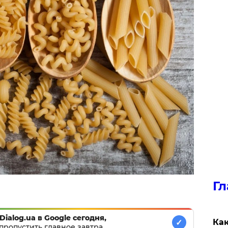
Гл
Dialog.ua в Google сегодня,
Как
✓
пропустить главное завтра.