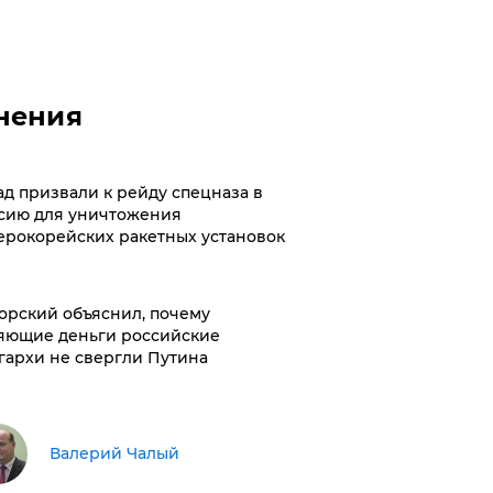
нения
ад призвали к рейду спецназа в
сию для уничтожения
ерокорейских ракетных установок
орский объяснил, почему
яющие деньги российские
гархи не свергли Путина
Валерий Чалый