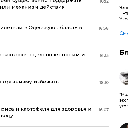
обен существенно поддержать
10:12
нили механизм действия
Чал
Пут
Укр
илетели в Одесскую область в
16:38
См
Б
а закваске с цельнозерновым и
16:15
ет организму избежать
16:10
​"М
эксп
уго
риса и картофеля для здоровья и
16:07
ыводу