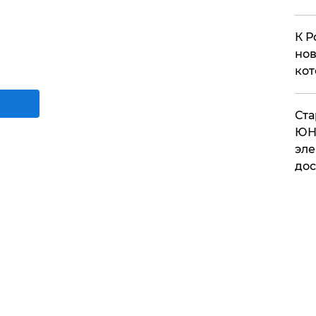
К Р
нов
кот
​Ст
ЮН
эле
дос