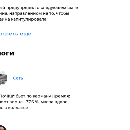
ый предупредил о следующем шаге
ина, направленном на то, чтобы
аина капитулировала
отреть ещё
логи
Сеть
оЛоЧКа" бьет по карману Кремля:
орт зерна −37,6 %, масла вдвое,
ль в коллапсе