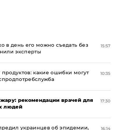
ко в день его можно съедать без
15:57
снили эксперты
 продуктов: какие ошибки могут
10:35
оспродпотребслужба
жару: рекомендации врачей для
17:30
х людей
предил украинцев об эпидемии,
16:14