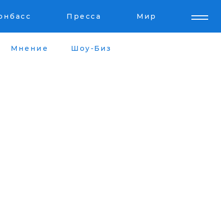
онбасс
Пресса
Мир
Мнение
Шоу-Биз