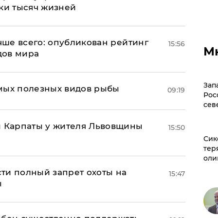
тки тысяч жизней
учше всего: опубликован рейтинг
15:56
М
дов мира
Зап
мых полезных видов рыбы
09:19
Рос
сев
и Карпаты у жителя Львовщины
15:50
Сик
тер
оли
ти полный запрет охоты на
15:47
ы