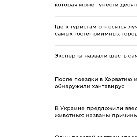
которая может унести деся
Где к туристам относятся л
самых гостеприимных горо
Эксперты назвали шесть са
После поездки в Хорватию 
обнаружили хантавирус
В Украине предложили ввес
животных: названы причин