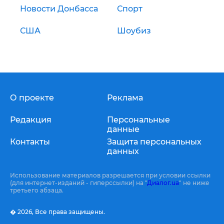
Новости Донбасса
Спорт
США
Шоубиз
О проекте
Реклама
Редакция
Персональные
данные
Контакты
Защита персональных
данных
Использование материалов разрешается при условии ссылки
(для интернет-изданий - гиперссылки) на "
Диалог.ua
" не ниже
третьего абзаца.
� 2026,
Все права защищены.