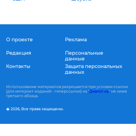
О проекте
Реклама
Редакция
Персональные
данные
Контакты
Защита персональных
данных
Использование материалов разрешается при условии ссылки
(для интернет-изданий - гиперссылки) на "
Диалог.ua
" не ниже
третьего абзаца.
� 2026,
Все права защищены.