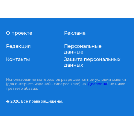
О проекте
Реклама
Редакция
Персональные
данные
Контакты
Защита персональных
данных
Использование материалов разрешается при условии ссылки
(для интернет-изданий - гиперссылки) на "
Диалог.ua
" не ниже
третьего абзаца.
� 2026,
Все права защищены.