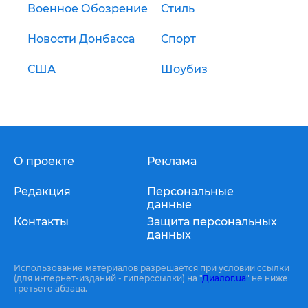
Военное Обозрение
Стиль
Новости Донбасса
Спорт
США
Шоубиз
О проекте
Реклама
Редакция
Персональные
данные
Контакты
Защита персональных
данных
Использование материалов разрешается при условии ссылки
(для интернет-изданий - гиперссылки) на "
Диалог.ua
" не ниже
третьего абзаца.