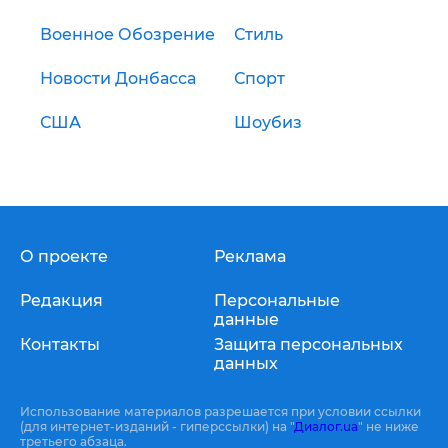
Военное Обозрение
Стиль
Новости Донбасса
Спорт
США
Шоубиз
О проекте
Реклама
Редакция
Персональные
данные
Контакты
Защита персональных
данных
Использование материалов разрешается при условии ссылки
(для интернет-изданий - гиперссылки) на "
Диалог.ua
" не ниже
третьего абзаца.