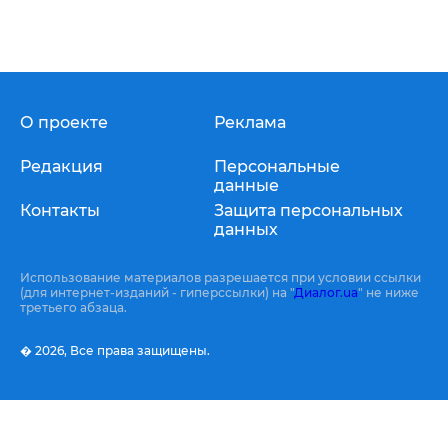
О проекте
Реклама
Редакция
Персональные
данные
Контакты
Защита персональных
данных
Использование материалов разрешается при условии ссылки
(для интернет-изданий - гиперссылки) на "
Диалог.ua
" не ниже
третьего абзаца.
� 2026,
Все права защищены.