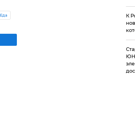
Еда
К Р
нов
кот
​Ст
ЮН
эле
дос