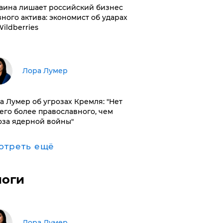
раина лишает российский бизнес
вного актива: экономист об ударах
Wildberries
​Лора Лумер
а Лумер об угрозах Кремля: "Нет
его более православного, чем
оза ядерной войны"
отреть ещё
логи
​Лора Лумер