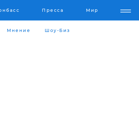
онбасс
Пресса
Мир
Мнение
Шоу-Биз