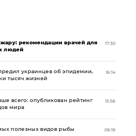
жару: рекомендации врачей для
17:30
х людей
предил украинцев об эпидемии,
16:14
тки тысяч жизней
учше всего: опубликован рейтинг
15:56
дов мира
мых полезных видов рыбы
09:19