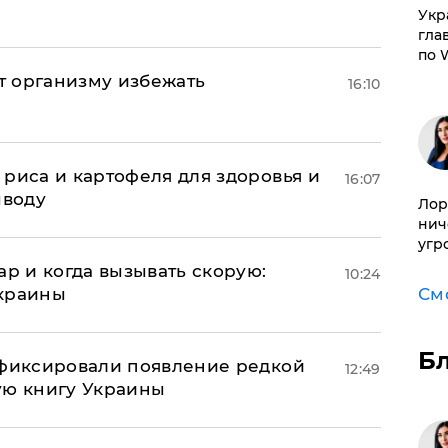
​Ук
гла
по 
ет организму избежать
16:10
риса и картофеля для здоровья и
16:07
ыводу
Лор
нич
угр
ар и когда вызывать скорую:
10:24
Украины
См
Б
афиксировали появление редкой
12:49
ую книгу Украины