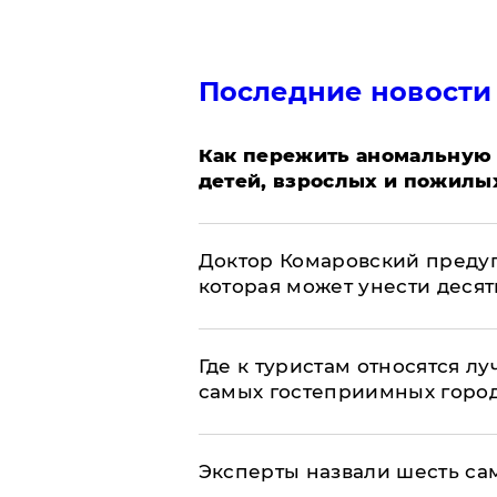
Последние новости
Как пережить аномальную 
детей, взрослых и пожилы
Доктор Комаровский преду
которая может унести деся
Где к туристам относятся л
самых гостеприимных горо
Эксперты назвали шесть са