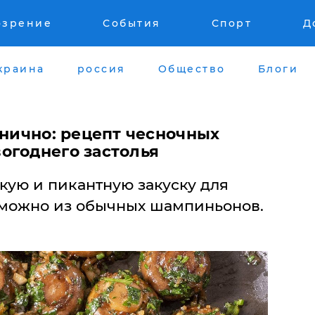
озрение
События
Спорт
Д
краина
россия
Общество
Блоги
днично: рецепт чесночных
огоднего застолья
кую и пикантную закуску для
 можно из обычных шампиньонов.