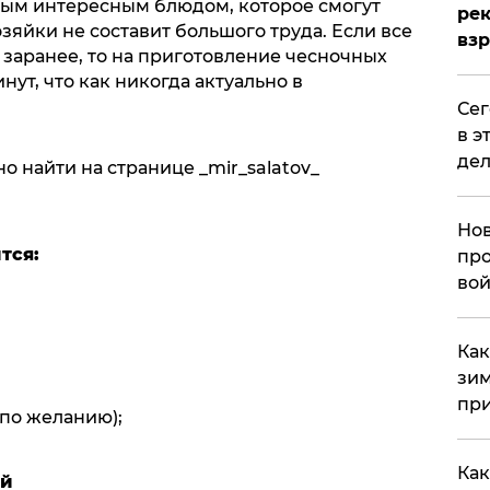
вым интересным блюдом, которое смогут
рек
зяйки не составит большого труда. Если все
вз
заранее, то на приготовление чесночных
ут, что как никогда актуально в
​Се
в э
дел
 найти на странице _mir_salatov_
Нов
тся:
про
вой
​Ка
зим
при
(по желанию);
Как
ий