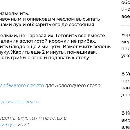
обс
инс
измельчить.
вое
ливочным и оливковым маслом высыпать
ами лук и обжарить его до состояния
Укр
лыми, не нарезая их. Готовить все вместе
явления золотистой корочки на грибах.
мед
ить блюдо еще 2 минуты. Измельчить зелень
пер
 луку. Жарить еще 2 минуты, помешивая.
уже
ять грибы с огня и подавать к столу
В У
пер
еобычного салата
для новогоднего стола.
кан
до
здничного кекса.
В К
цепты вкусных и простых в
вир
ый год
- 2022.
вла