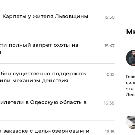
и Карпаты у жителя Львовщины
15:50
М
ти полный запрет охоты на
15:47
ы
обен существенно поддержать
10:12
Гла
нили механизм действия
сил
что
Лев
илетели в Одесскую область в
16:38
а закваске с цельнозерновым и
16:15