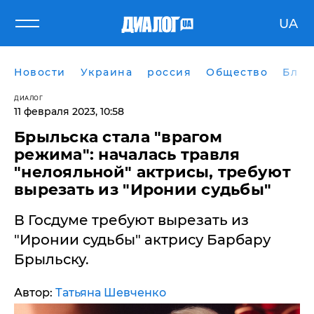
UA
Новости
Украина
россия
Общество
Блог
ДИАЛОГ
11 февраля 2023, 10:58
Брыльска стала "врагом
режима": началась травля
"нелояльной" актрисы, требуют
вырезать из "Иронии судьбы"
​В Госдуме требуют вырезать из
"Иронии судьбы" актрису Барбару
Брыльску.
Автор:
Татьяна Шевченко