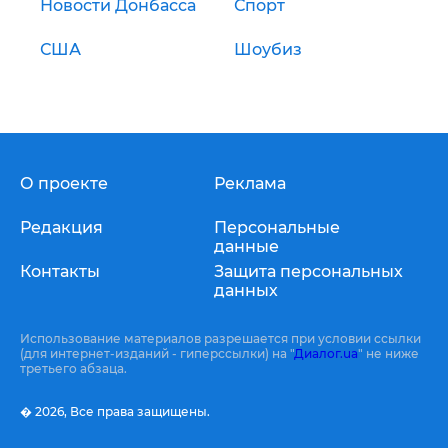
Новости Донбасса
Спорт
США
Шоубиз
О проекте
Реклама
Редакция
Персональные
данные
Контакты
Защита персональных
данных
Использование материалов разрешается при условии ссылки
(для интернет-изданий - гиперссылки) на "
Диалог.ua
" не ниже
третьего абзаца.
� 2026,
Все права защищены.