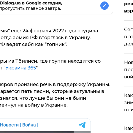
Dialog.ua в Google сегодня,
рек
✓
пропустить главное завтра.
вз
​Се
мы" еще 24 февраля 2022 года осудила
в э
огда армия РФ вторглась в Украину.
дел
РФ ведет себя как "гопник".
ры из Тбилиси, где группа находится со
Нов
 "
Украина 365
".
про
вой
яров произнес речь в поддержку Украины.
тарается петь песни, которые актуальны в
​Ка
знался, что лучше бы они не были
зим
екнул на войну в Украине.
при
Как