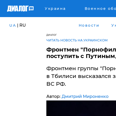
Украина
Военное об
| RU
UA
Новости
У
ДИАЛОГ
ЧИТАТЬ НОВОСТЬ НА УКРАИНСКОМ
​Фронтмен "Порнофил
поступить с Путиным,
Фронтмен группы "Порн
в Тбилиси высказался 
ВС РФ.
Автор:
Дмитрий Мироненко