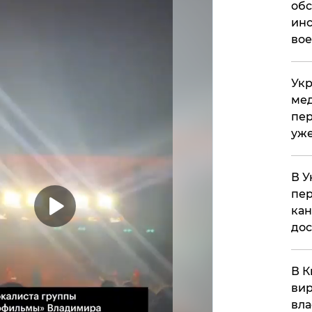
обс
инс
вое
Укр
мед
пер
уже
В У
пер
кан
до
В К
вир
вла