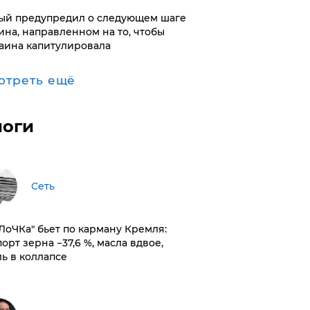
ый предупредил о следующем шаге
ина, направленном на то, чтобы
аина капитулировала
отреть ещё
логи
Сеть
оЛоЧКа" бьет по карману Кремля:
орт зерна −37,6 %, масла вдвое,
ль в коллапсе