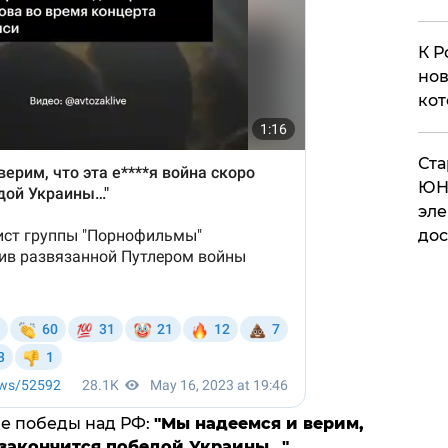
К Р
нов
кот
​Ст
ЮН
эле
дос
не победы над РФ:
"Мы надеемся и верим,
 закончится победой Украины…"