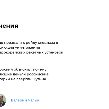
нения
ад призвали к рейду спецназа в
сию для уничтожения
ерокорейских ракетных установок
орский объяснил, почему
яющие деньги российские
гархи не свергли Путина
Валерий Чалый