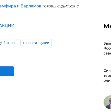
Земфира и Варламов
готовы судиться с
М
АКЦИИ!
у-бизнес
Новости Грузии
Зап
Рос
сев
Сик
тер
оли