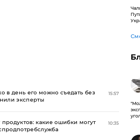
Чал
Пут
Укр
См
Б
ко в день его можно съедать без
15:57
снили эксперты
​"М
эксп
уго
 продуктов: какие ошибки могут
10:35
оспродпотребслужба