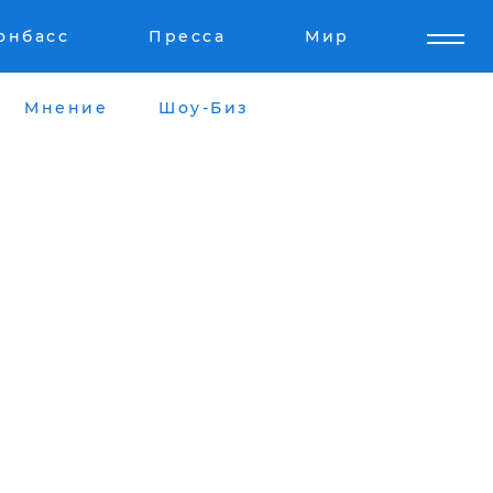
онбасс
Пресса
Мир
Мнение
Шоу-Биз