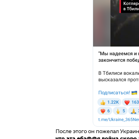
После этого он пожелал Украи
что эта еба@@я война скоро