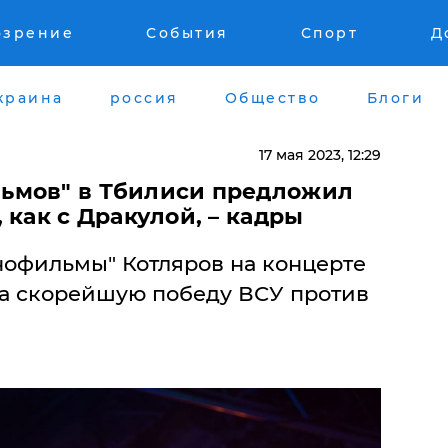
озрение
События
Спорт
Д
краина
россия
Общество
Блоги
17 мая 2023, 12:29
ьмов" в Тбилиси предложил
 как с Дракулой, – кадры
офильмы" Котляров на концерте
за скорейшую победу ВСУ против