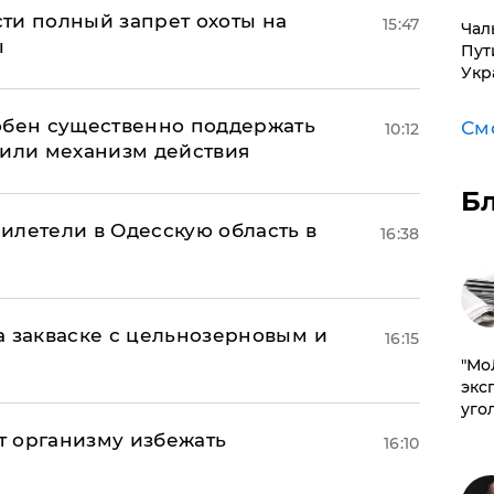
ти полный запрет охоты на
15:47
Чал
ы
Пут
Укр
обен существенно поддержать
См
10:12
нили механизм действия
Б
илетели в Одесскую область в
16:38
а закваске с цельнозерновым и
16:15
​"М
эксп
уго
ет организму избежать
16:10