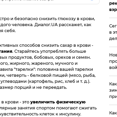
рек
вз
тро и безопасно снизить глюкозу в крови,
дого человека. Диалог.UA расскажет, как
​Се
я себя.
в э
дел
тивных способов снизить сахар в крови -
тания
. Старайтесь употреблять больше
Нов
ых продуктов, бобовых, орехов и семян.
про
го, жирного, жареного, мучного и
вой
авила "тарелки": половина вашей тарелки
, четверть - белковой пищей (мясо, рыба,
- углеводами (картофель, рис, хлеб и т. д.).
​Ка
азмер порций и не переедать.
зим
при
в крови - это
увеличить физическую
улярные занятия спортом помогают сжигать
Как
увствительность клеток к инсулину.