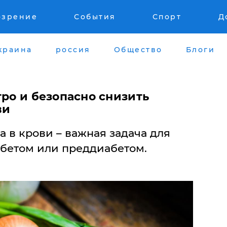
озрение
События
Спорт
Д
краина
россия
Общество
Блоги
тро и безопасно снизить
ви
 в крови – важная задача для
бетом или преддиабетом.