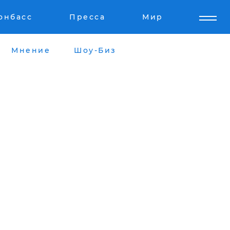
онбасс
Пресса
Мир
Мнение
Шоу-Биз