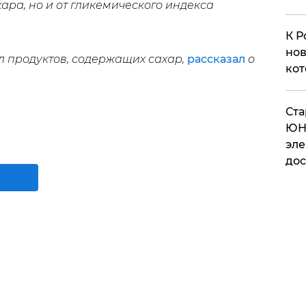
ара, но и от гликемического индекса
К Р
нов
л продуктов, содержащих сахар,
рассказал
о
кот
​Ст
ЮН
эле
дос