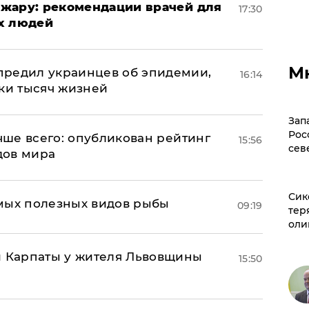
жару: рекомендации врачей для
17:30
х людей
М
предил украинцев об эпидемии,
16:14
тки тысяч жизней
Зап
Рос
учше всего: опубликован рейтинг
15:56
сев
дов мира
Сик
мых полезных видов рыбы
09:19
тер
оли
и Карпаты у жителя Львовщины
15:50