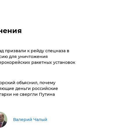
нения
ад призвали к рейду спецназа в
сию для уничтожения
ерокорейских ракетных установок
орский объяснил, почему
яющие деньги российские
гархи не свергли Путина
Валерий Чалый