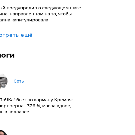
ый предупредил о следующем шаге
ина, направленном на то, чтобы
аина капитулировала
отреть ещё
логи
Сеть
оЛоЧКа" бьет по карману Кремля:
орт зерна −37,6 %, масла вдвое,
ль в коллапсе