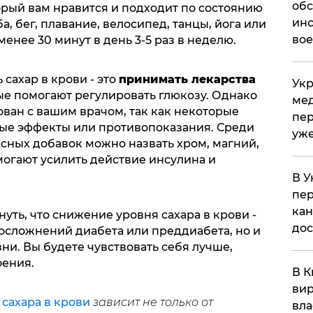
обс
орый вам нравится и подходит по состоянию
инс
а, бег, плавание, велосипед, танцы, йога или
вое
 менее 30 минут в день 3-5 раз в неделю.
сахар в крови - это
принимать лекарства
Укр
ые помогают регулировать глюкозу. Однако
мед
ован с вашим врачом, так как некоторые
пер
ые эффекты или противопоказания. Среди
уже
сных добавок можно назвать хром, магний,
могают усилить действие инсулина и
В У
пер
кан
уть, что снижение уровня сахара в крови -
до
 осложнений диабета или преддиабета, но и
и. Вы будете чувствовать себя лучше,
оения.
В К
вир
 сахара в крови
зависит не только от
вла