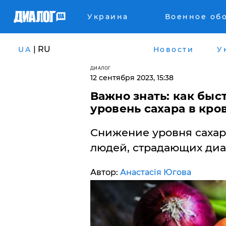
Украина
Военное об
| RU
UA
Новости
У
ДИАЛОГ
12 сентября 2023, 15:38
Важно знать: как быс
уровень сахара в кро
Снижение уровня сахара
людей, страдающих диа
Автор:
Анастасія Югова