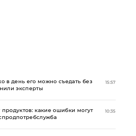
ко в день его можно съедать без
15:57
снили эксперты
 продуктов: какие ошибки могут
10:35
оспродпотребслужба