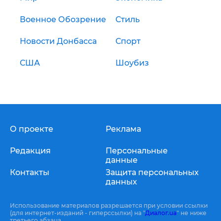
Военное Обозрение
Стиль
Новости Донбасса
Спорт
США
Шоубиз
О проекте
Реклама
Редакция
Персональные
данные
Контакты
Защита персональных
данных
Использование материалов разрешается при условии ссылки
(для интернет-изданий - гиперссылки) на "
Диалог.ua
" не ниже
третьего абзаца.