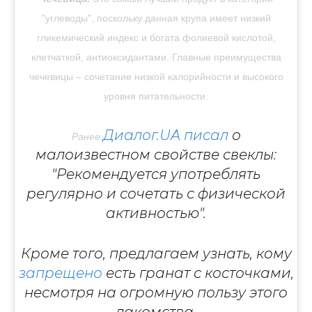
"углеводы", поскольку данная крупа имеет низкий
гликемический индекс и богата фолиевой кислотой,
клетчаткой, антиоксидантами. Главные преимущества
чечевицы – сочетание низкой калорийности и высокого
уровня питательности.
Диалог.UA
писал
о
Ранее
малоизвестном свойстве свеклы:
"Рекомендуется употреблять
регулярно и сочетать с физической
активностью".
Кроме того, предлагаем узнать, кому
запрещено
есть гранат с косточками,
несмотря на огромную пользу этого