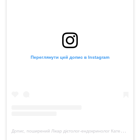
Переглянути цей допис в Instagram
Д
опис, поширений Лікар дієтолог-ендокринолог Катерина Толстікова