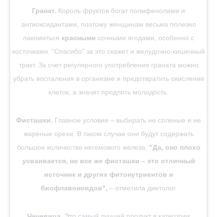
Гранат.
Король фруктов богат полифенолами и
антиоксидантами, поэтому женщинам весьма полезно
лакомиться
красными
сочными ягодами, особенно с
косточками. "Спасибо" за это скажет и желудочно-кишечный
тракт. За счет регулярного употребления граната можно
убрать воспаления в организме и предотвратить окисление
клеток, а значит продлить молодость.
Фисташки.
Главное условие – выбирать не соленые и не
жареные орехи. В таком случае они будут содержать
большое количество негемового железа.
"Да, оно плохо
усваивается, но все же фисташки – это отличный
источник и других фитонутриентов и
биофлавоноидов",
– отметила диетолог.
Чечевица.
Это самый лучший продукт в категории