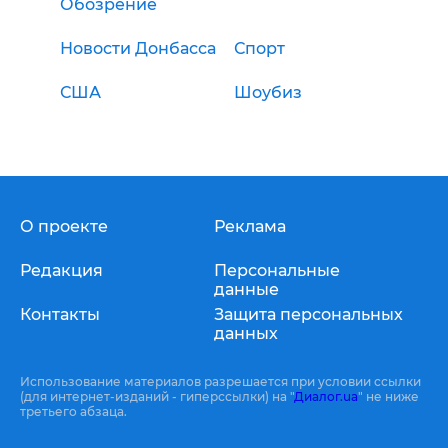
Обозрение
Новости Донбасса
Спорт
США
Шоубиз
О проекте
Реклама
Редакция
Персональные
данные
Контакты
Защита персональных
данных
Использование материалов разрешается при условии ссылки
(для интернет-изданий - гиперссылки) на "
Диалог.ua
" не ниже
третьего абзаца.