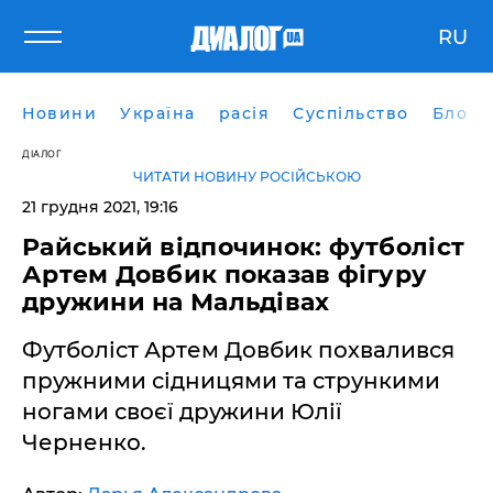
RU
Новини
Україна
расія
Суспільство
Блоги
ДІАЛОГ
ЧИТАТИ НОВИНУ РОСІЙСЬКОЮ
21 грудня 2021, 19:16
Райський відпочинок: футболіст
Артем Довбик показав фігуру
дружини на Мальдівах
Футболіст Артем Довбик похвалився
пружними сідницями та стрункими
ногами своєї дружини Юлії
Черненко.