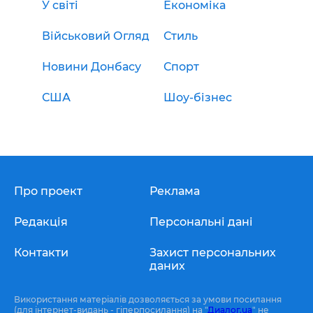
У світі
Економіка
Військовий Огляд
Стиль
Новини Донбасу
Спорт
США
Шоу-бізнес
Про проект
Реклама
Редакція
Персональні дані
Контакти
Захист персональних
даних
Використання матеріалів дозволяється за умови посилання
(для інтернет-видань - гіперпосилання) на "
Диалог.ua
" не