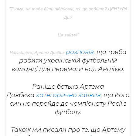
"Тьома, на тебе діти підписані, ви що робите? ЦЕНЗУРА
ДЕ?
Це зайве!"
розповів
, що треба
Нагадаємо, Артем Довбик
робити українській футбольній
команді для перемоги над Англією.
Раніше батько Артема
Довбика
категорично заявив
, що його
син не перейде до чемпіонату Росії з
футболу.
Також ми писали про те, що Артему