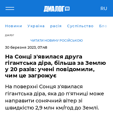
RU
Новини
Україна
расія
Суспільство
Блоги
ДІАЛОГ
ЧИТАТИ НОВИНУ РОСІЙСЬКОЮ
30 березня 2023, 07:48
На Сонці з'явилася друга
гігантська діра, більша за Землю
у 20 разів: учені повідомили,
чим це загрожує
На поверхні Сонця з'явилася
гігантська діра, яка до п'ятниці може
направити сонячний вітер зі
швидкістю 2,9 млн км/год до Землі.