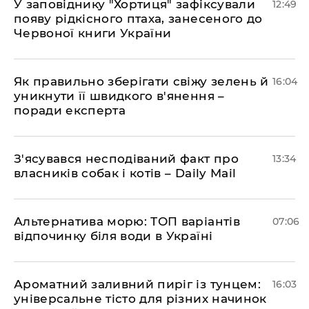
У заповіднику "Хортиця" зафіксували
12:49
появу рідкісного птаха, занесеного до
Червоної книги України
Як правильно зберігати свіжу зелень й
16:04
уникнути її швидкого в'янення –
поради експерта
З'ясувався несподіваний факт про
13:34
власників собак і котів – Daily Mail
Альтернатива морю: ТОП варіантів
07:06
відпочинку біля води в Україні
Ароматний заливний пиріг із тунцем:
16:03
універсальне тісто для різних начинок