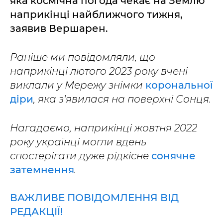
яка космічна погода чекає на Землю
наприкінці найближчого тижня,
заявив Вершарен.
Раніше ми повідомляли, що
наприкінці лютого 2023 року вчені
виклали у Мережу знімки
корональної
діри
, яка з'явилася на поверхні Сонця.
Нагадаємо, наприкінці жовтня 2022
року українці могли вдень
спостерігати дуже рідкісне
сонячне
затемнення
.
ВАЖЛИВЕ ПОВІДОМЛЕННЯ ВІД
РЕДАКЦІЇ!