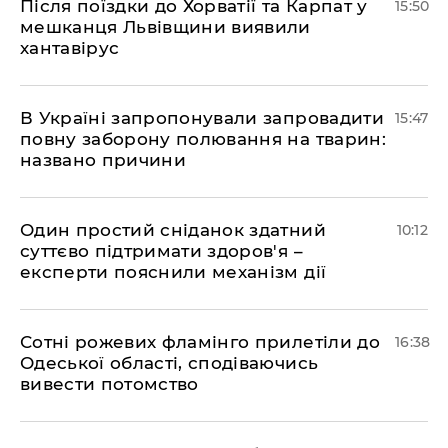
Після поїздки до Хорватії та Карпат у
15:50
мешканця Львівщини виявили
хантавірус
В Україні запропонували запровадити
15:47
повну заборону полювання на тварин:
названо причини
Один простий сніданок здатний
10:12
суттєво підтримати здоров'я –
експерти пояснили механізм дії
Сотні рожевих фламінго прилетіли до
16:38
Одеської області, сподіваючись
вивести потомство