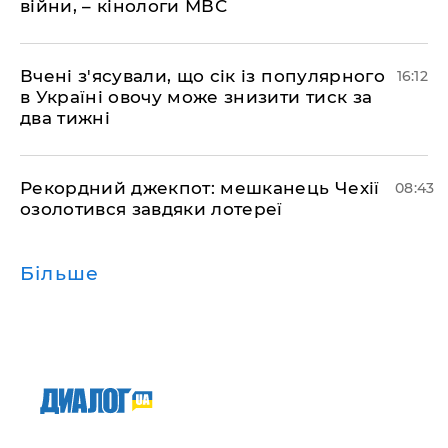
війни, – кінологи МВС
Вчені з'ясували, що сік із популярного
16:12
в Україні овочу може знизити тиск за
два тижні
Рекордний джекпот: мешканець Чехії
08:43
озолотився завдяки лотереї
Більше