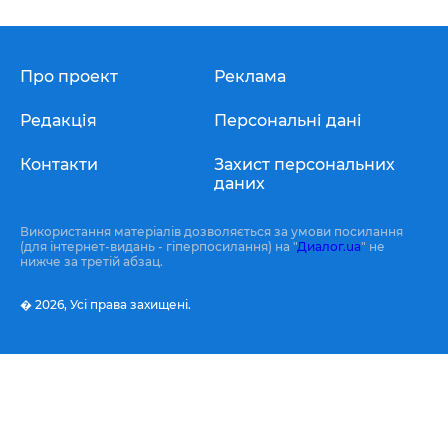
Про проект
Реклама
Редакція
Персональні дані
Контакти
Захист персональних
даних
Використання матеріалів дозволяється за умови посилання
(для інтернет-видань - гіперпосилання) на "
Диалог.ua
" не
нижче за третій абзац.
� 2026,
Усі права захищені.