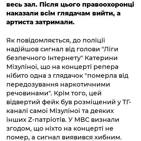
весь зал. Після цього правоохоронці
наказали всім глядачам вийти, а
артиста затримали.
Як повідомляється, до поліції
надійшов сигнал від голови "Ліги
безпечного Інтернету" Катерини
Мізуліної, що на концерті репера
нібито одна з глядачок "померла від
передозування наркотичними
речовинами". Крім того, цей
відвертий фейк був розміщений у ТГ-
каналі самої Мізуліної та деяких
інших Z-патріотів. У МВС визнали
згодом, що ніхто на концерті не
помер, а сигнал виявився хибним.