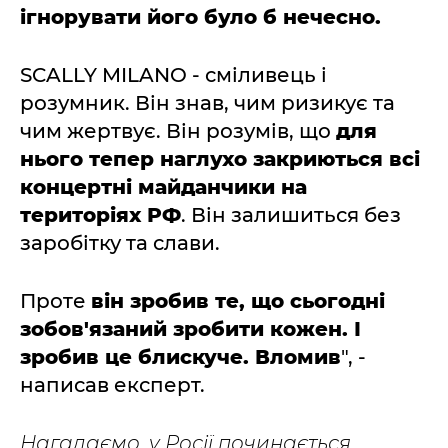
ігнорувати його було б нечесно.
SCALLY MILANO - сміливець і
розумник. Він знав, чим ризикує та
чим жертвує. Він розумів, що
для
нього тепер наглухо закриються всі
концертні майданчики на
територіях РФ
. Він залишиться без
заробітку та слави.
Проте
він зробив те, що сьогодні
зобов'язаний зробити кожен. І
зробив це блискуче. Вломив
", -
написав експерт.
Нагадаємо, у Росії починається