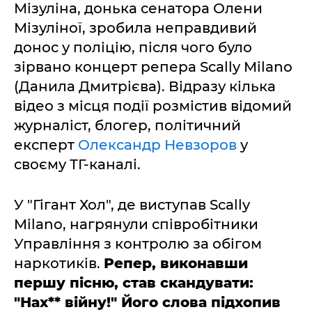
Мізуліна, донька сенатора Олени
Мізуліної, зробила неправдивий
донос у поліцію, після чого було
зірвано концерт репера Scally Milano
(Данила Дмитрієва). Відразу кілька
відео з місця події розмістив відомий
журналіст, блогер, політичний
експерт
Олександр Невзоров
у
своєму ТГ-каналі.
У "Гігант Хол", де виступав Scally
Milano, нагрянули співробітники
Управління з контролю за обігом
наркотиків.
Репер, виконавши
першу пісню, став скандувати:
"Нах** війну!" Його слова підхопив