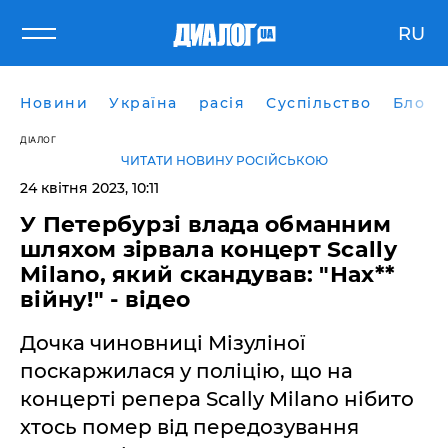
RU
Новини
Україна
расія
Суспільство
Блоги
ДІАЛОГ
ЧИТАТИ НОВИНУ РОСІЙСЬКОЮ
24 квітня 2023, 10:11
У Петербурзі влада обманним
шляхом зірвала концерт Scally
Milano, який скандував: "Нах**
війну!" - відео
Дочка чиновниці Мізуліної
поскаржилася у поліцію, що на
концерті репера Scally Milano нібито
хтось помер від передозування