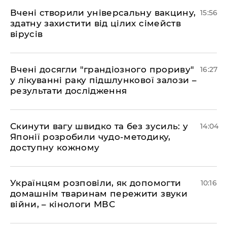
Вчені створили універсальну вакцину,
15:56
здатну захистити від цілих сімейств
вірусів
Вчені досягли "грандіозного прориву"
16:27
у лікуванні раку підшлункової залози –
результати дослідження
Скинути вагу швидко та без зусиль: у
14:04
Японії розробили чудо-методику,
доступну кожному
Українцям розповіли, як допомогти
10:16
домашнім тваринам пережити звуки
війни, – кінологи МВС