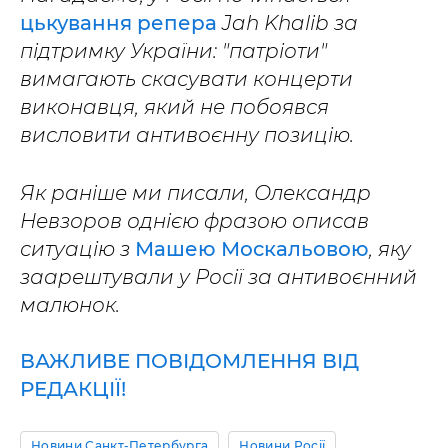
цькування репера
Jah Khalib за
підтримку України: "патріоти"
вимагають скасувати концерти
виконавця, який не побоявся
висловити антивоєнну позицію.
Як раніше ми писали, Олександр
Невзоров однією фразою описав
ситуацію з
Машею Москальовою
, яку
заарештували у Росії за антивоєнний
малюнок.
ВАЖЛИВЕ ПОВІДОМЛЕННЯ ВІД
РЕДАКЦІЇ!
Новини Санкт-Петербурга
Новини Росії