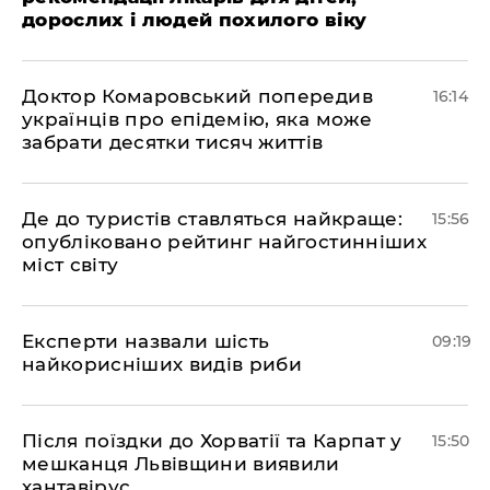
дорослих і людей похилого віку
Доктор Комаровський попередив
16:14
українців про епідемію, яка може
забрати десятки тисяч життів
Де до туристів ставляться найкраще:
15:56
опубліковано рейтинг найгостинніших
міст світу
Експерти назвали шість
09:19
найкорисніших видів риби
Після поїздки до Хорватії та Карпат у
15:50
мешканця Львівщини виявили
хантавірус