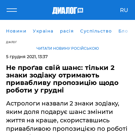
RU
Новини
Україна
расія
Суспільство
Блоги
ДІАЛОГ
ЧИТАТИ НОВИНУ РОСІЙСЬКОЮ
5 грудня 2021, 13:37
Не проґав свій шанс: тільки 2
знаки зодіаку отримають
привабливу пропозицію щодо
роботи у грудні
Астрологи назвали 2 знаки зодіаку,
яким доля подарує шанс змінити
життя на краще, скориставшись
привабливою пропозицією по роботі