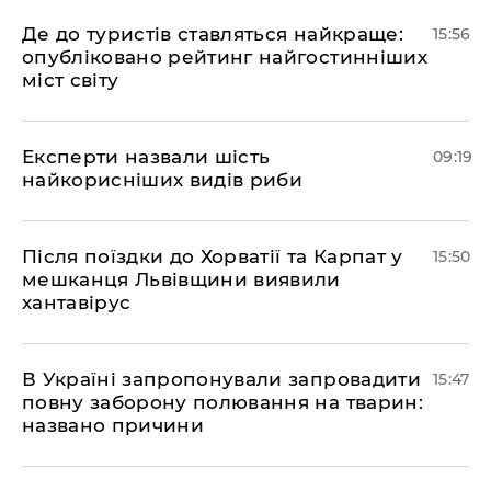
Де до туристів ставляться найкраще:
15:56
опубліковано рейтинг найгостинніших
міст світу
Експерти назвали шість
09:19
найкорисніших видів риби
Після поїздки до Хорватії та Карпат у
15:50
мешканця Львівщини виявили
хантавірус
В Україні запропонували запровадити
15:47
повну заборону полювання на тварин:
названо причини