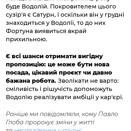
буде Водолій. Покровителем цього
сузір'я є Сатурн, і оскільки він у грудні
знаходиться у Водолії, то до них
Фортуна виявиться вкрай
прихильною.
Є всі шанси отримати вигідну
пропозицію: це може бути нова
посада, цікавий проєкт чи давно
бажана робота.
Зволікати не варто:
сміливість і рішучість допоможуть
Водолію реалізувати амбіції у кар'єрі.
Раніше ми повідомляли, кому Павло
Глоба пророкує зміни у житті
та
несподіванки у грудні.