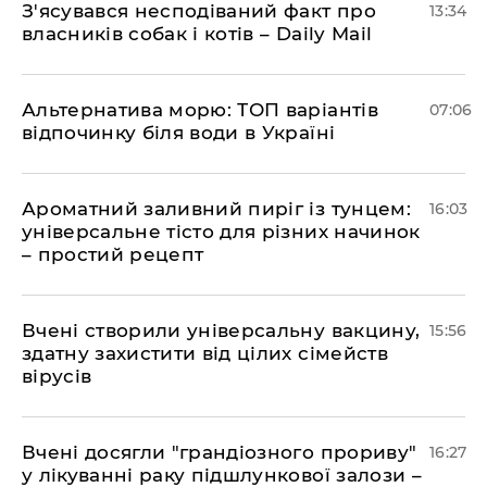
З'ясувався несподіваний факт про
13:34
власників собак і котів – Daily Mail
Альтернатива морю: ТОП варіантів
07:06
відпочинку біля води в Україні
Ароматний заливний пиріг із тунцем:
16:03
універсальне тісто для різних начинок
– простий рецепт
Вчені створили універсальну вакцину,
15:56
здатну захистити від цілих сімейств
вірусів
Вчені досягли "грандіозного прориву"
16:27
у лікуванні раку підшлункової залози –