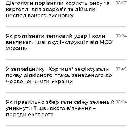
Дієтологи порівняли користь рису та
16:07
картоплі для здоров'я та дійшли
несподіваного висновку
Як розпізнати тепловий удар і коли
10:24
викликати швидку: інструкція від МОЗ
України
У заповіднику "Хортиця" зафіксували
12:49
появу рідкісного птаха, занесеного до
Червоної книги України
Як правильно зберігати свіжу зелень й
16:04
уникнути її швидкого в'янення –
поради експерта