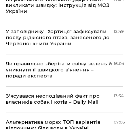
викликати швидку: інструкція від МОЗ
України
У заповіднику "Хортиця" зафіксували
12:49
появу рідкісного птаха, занесеного до
Червоної книги України
Як правильно зберігати свіжу зелень й
16:04
уникнути її швидкого в'янення –
поради експерта
З'ясувався несподіваний факт про
13:34
власників собак і котів – Daily Mail
Альтернатива морю: ТОП варіантів
07:06
відпочинку біля води в Україні