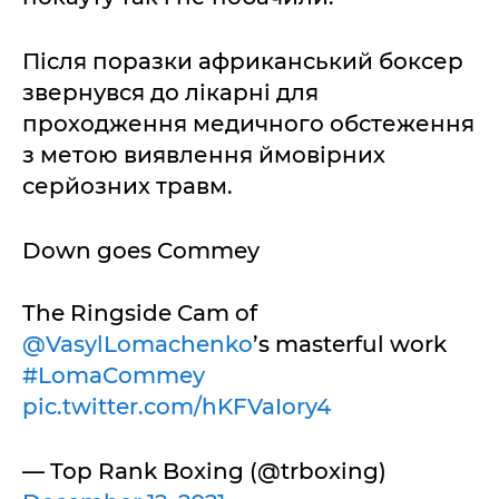
Після поразки африканський боксер
звернувся до лікарні для
проходження медичного обстеження
з метою виявлення ймовірних
серйозних травм.
Down goes Commey
The Ringside Cam of
@VasylLomachenko
’s masterful work
#LomaCommey
pic.twitter.com/hKFVaIory4
— Top Rank Boxing (@trboxing)