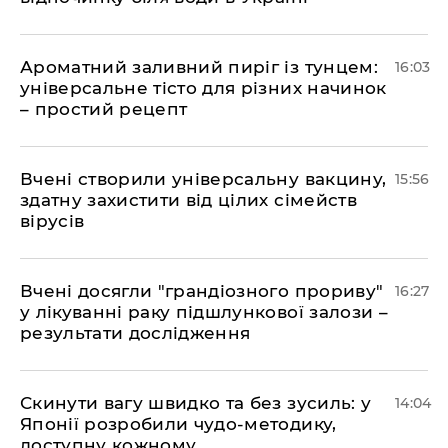
Ароматний заливний пиріг із тунцем:
16:03
універсальне тісто для різних начинок
– простий рецепт
Вчені створили універсальну вакцину,
15:56
здатну захистити від цілих сімейств
вірусів
Вчені досягли "грандіозного прориву"
16:27
у лікуванні раку підшлункової залози –
результати дослідження
Скинути вагу швидко та без зусиль: у
14:04
Японії розробили чудо-методику,
доступну кожному