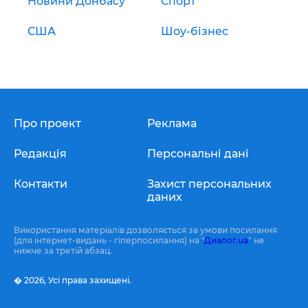
Новини Донбасу
Спорт
США
Шоу-бізнес
Про проект
Реклама
Редакція
Персональні дані
Контакти
Захист персональних
даних
Використання матеріалів дозволяється за умови посилання
(для інтернет-видань - гіперпосилання) на "
Диалог.ua
" не
нижче за третій абзац.
� 2026,
Усі права захищені.