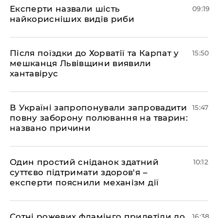
Експерти назвали шість
09:19
найкорисніших видів риби
Після поїздки до Хорватії та Карпат у
15:50
мешканця Львівщини виявили
хантавірус
В Україні запропонували запровадити
15:47
повну заборону полювання на тварин:
названо причини
Один простий сніданок здатний
10:12
суттєво підтримати здоров'я –
експерти пояснили механізм дії
Сотні рожевих фламінго прилетіли до
16:38