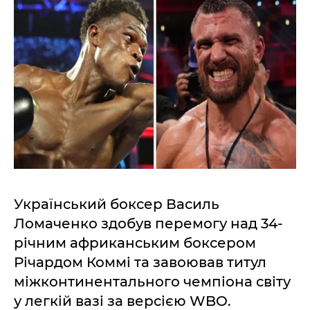
Український боксер Василь
Ломаченко здобув перемогу над 34-
річним африканським боксером
Річардом Коммі та завоював титул
міжконтинентального чемпіона світу
у легкій вазі за версією WBO.