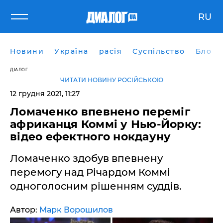
RU
Новини
Україна
расія
Суспільство
Блоги
ДІАЛОГ
ЧИТАТИ НОВИНУ РОСІЙСЬКОЮ
12 грудня 2021, 11:27
Ломаченко впевнено переміг
африканця Коммі у Нью-Йорку:
відео ефектного нокдауну
Ломаченко здобув впевнену
перемогу над Річардом Коммі
одноголосним рішенням суддів.
Автор:
Марк Ворошилов