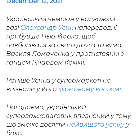
December 12, 2021
Український чемпіон у надважкій
вазі
Олександр Усик
напередодні
прибув до Нью-Йорка, щоб
повболівати за свого друга та кума
Василя Ломаченка у протистоянні з
ганцем Річардом Коммі.
Раніше Усика у супермаркеті не
впізнали у його
фірмовому костюмі
.
Нагадаємо, український
суперважковаговик впевнений у тому,
що зможе досягти
найвищого успіху
у
боксі.