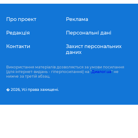
Про проект
Реклама
Редакція
Персональні дані
Контакти
Захист персональних
даних
Використання матеріалів дозволяється за умови посилання
(для інтернет-видань - гіперпосилання) на "
Диалог.ua
" не
нижче за третій абзац.
� 2026,
Усі права захищені.