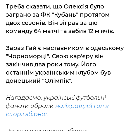
Треба сказати, що Олексія було
заграно за ФК "Кубань" протягом
двох сезонів. Він зіграв за цю
команду 64 матчі та забив 12 м'ячів.
Зараз Гай є наставником в одеському
"Чорноморці". Свою кар'єру він
закінчив два роки тому. Його
останнім українським клубом був
донецький "Олімпік".
Нагадаємо, українські футбольні
фанати обрали
найкращий гол в
історії збірної
.
Раніше ексгравець збірної