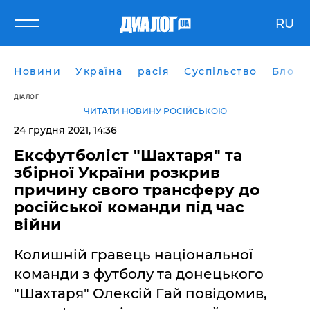
RU
Новини
Україна
расія
Суспільство
Блоги
ДІАЛОГ
ЧИТАТИ НОВИНУ РОСІЙСЬКОЮ
24 грудня 2021, 14:36
Ексфутболіст "Шахтаря" та
збірної України розкрив
причину свого трансферу до
російської команди під час
війни
Колишній гравець національної
команди з футболу та донецького
"Шахтаря" Олексій Гай повідомив,