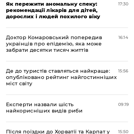
Як пережити аномальну спеку:
17:30
рекомендації лікарів для дітей,
дорослих і людей похилого віку
Доктор Комаровський попередив
16:14
українців про епідемію, яка може
забрати десятки тисяч життів
Де до туристів ставляться найкраще:
15:56
опубліковано рейтинг найгостинніших
міст світу
Експерти назвали шість
09:19
найкорисніших видів риби
Після поїздки до Хорватії та Карпат у
15:50