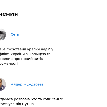
нения
Сеть
еба "розставив крапки над і" у
флікті України з Польщею та
ередив про новий витік
руженості
Айдер Муждабаєв
дабаєв розповів, хто та коли "виб'є
ретку" з-під Путіна