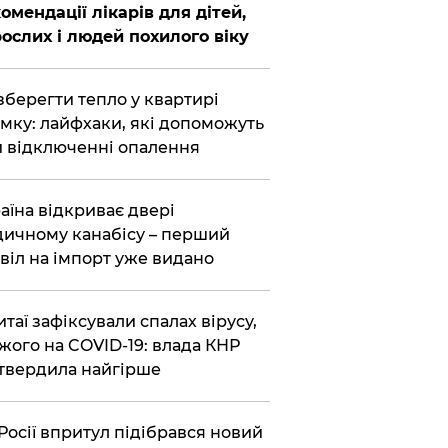
омендації лікарів для дітей,
ослих і людей похилого віку
зберегти тепло у квартирі
мку: лайфхаки, які допоможуть
 відключенні опалення
аїна відкриває двері
ичному канабісу – перший
віл на імпорт уже видано
итаї зафіксували спалах вірусу,
жого на COVID-19: влада КНР
твердила найгірше
Росії впритул підібрався новий