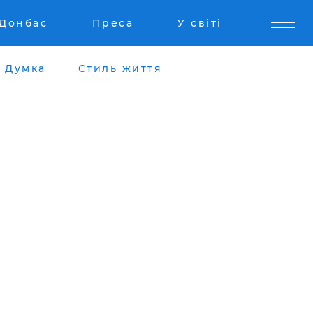
Донбас
Преса
У світі
Думка
Стиль життя