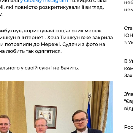
 виклала
у своєму Instagram
і швидко стала
неб
І, які повністю розкритикували її вигляд,
нем
.
Ста
 вибухнув, користувачі соціальних мереж
ЮНЕ
Тишкун в Інтернеті. Хоча Тишкун вже закрила
з У
дти потрапили до Мережі. Судячи з фото на
на любить так одягатися.
В У
льного у своїй сукні не бачить.
ком
Зах
З'я
"Єв
від
Рос