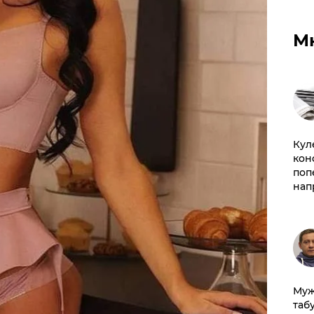
М
Кул
кон
поп
нап
Муж
табу