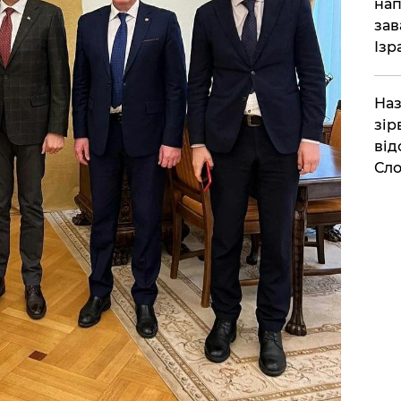
нап
зав
Ізр
Наз
зір
від
Сло