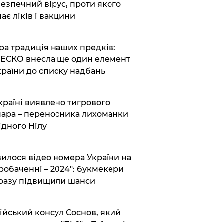
езпечний вірус, проти якого
ає ліків і вакцини
ра традиція наших предків:
СКО внесла ще один елемент
країни до списку надбань
країні виявлено тигрового
ара – переносника лихоманки
ідного Нілу
вилося відео номера України на
робаченні – 2024": букмекери
разу підвищили шанси
ійський консул Соснов, який