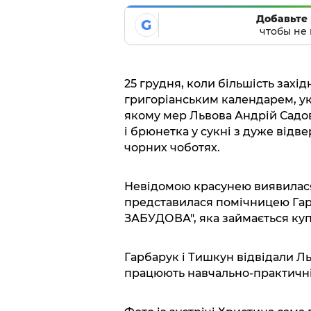
Добавьте 
G
чтобы не 
25 грудня, коли більшість захід
григоріанським календарем, ук
якому мер Львова Андрій Садови
і брюнетка у сукні з дуже відве
чорних чоботях.
Невідомою красунею виявилася
представилася помічницею Гарб
ЗАБУДОВА", яка займається куп
Гарбарук і Тишкун відвідали Ль
працюють навчально-практичні