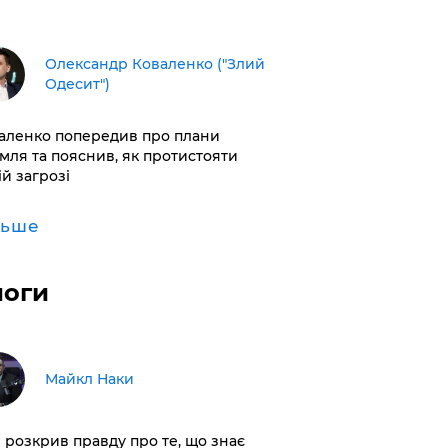
Олександр Коваленко ("Злий
Одесит")
аленко попередив про плани
мля та пояснив, як протистояти
ій загрозі
льше
логи
Майкл Наки
і розкрив правду про те, що знає