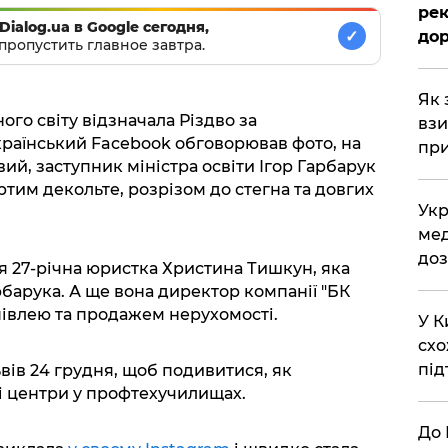
рек
Dialog.ua в Google сегодня,
✓
дор
пропустить главное завтра.
Як 
ного світу відзначала Різдво за
взи
раїнський Facebook обговорював фото, на
при
й, заступник міністра освіти Ігор Гарбарук
ртим декольте, розрізом до стегна та довгих
Укр
мед
доз
 27-річна юристка Христина Тишкун, яка
арука. А ще вона директор компанії "БК
івлею та продажем нерухомості.
У К
схо
під
вів 24 грудня, щоб подивитися, як
 центри у профтехучилищах.
До 