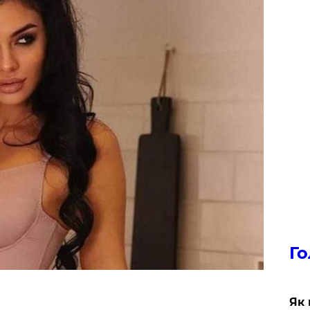
Го
Як 