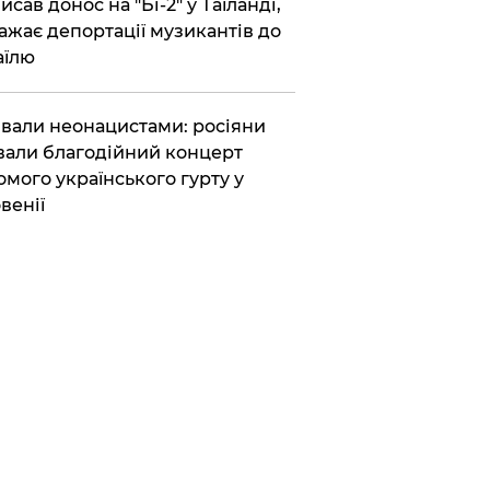
исав донос на "Бі-2" у Таїланді,
ажає депортації музикантів до
аїлю
вали неонацистами: росіяни
вали благодійний концерт
омого українського гурту у
венії