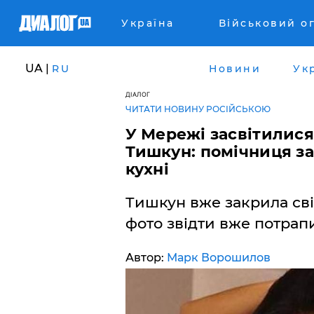
Україна
Військовий о
UA |
RU
Новини
Ук
ДІАЛОГ
ЧИТАТИ НОВИНУ РОСІЙСЬКОЮ
У Мережі засвітилися
Тишкун: помічниця за
кухні
Тишкун вже закрила свій
фото звідти вже потрап
Автор:
Марк Ворошилов