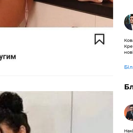
Ков
Кре
нов
Бі
Б
Нак