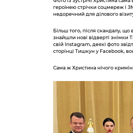
Фото із зустрічі Христина сама
героїнею стрічки соцмереж і ЗМ
недоречний для ділового візиту
Більш того, після скандалу, що
знайшли нові відверті знімки 
свій Instagram, деякі фото зві
сторінці Тишкун у Facebook, во
Сама ж Христина нічого криміна