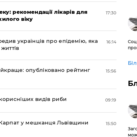
ку: рекомендації лікарів для
17:30
хилого віку
див українців про епідемію, яка
Соц
16:14
 життів
про
Бі
найкраще: опубліковано рейтинг
15:56
Б
йкорисніших видів риби
09:19
та Карпат у мешканця Львівщини
15:50
Заг
мож