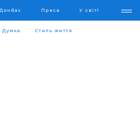
Донбас
Преса
У світі
Думка
Стиль життя