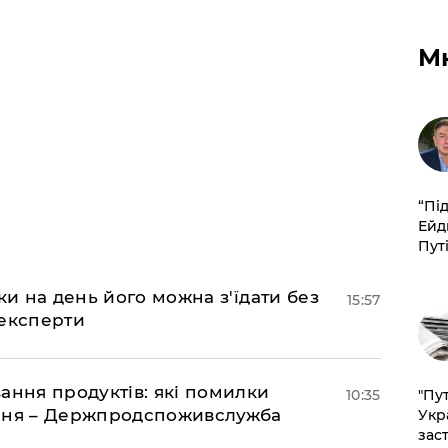
М
​“Пі
Ейд
Пут
ки на день його можна з'їдати без
15:57
 експерти
ання продуктів: які помилки
10:35
"Пут
єння – Держпродспоживслужба
Укр
зас