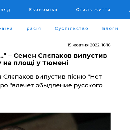
гляд
Економіка
Стиль життя
раїна
расія
Суспільство
Блоги
15 жовтня 2022, 16:16
е…" – Семен Слєпаков випустив
у на площі у Тюмені
 Слєпаков випустив пісню "Нет
 про "влечет обыдление русского