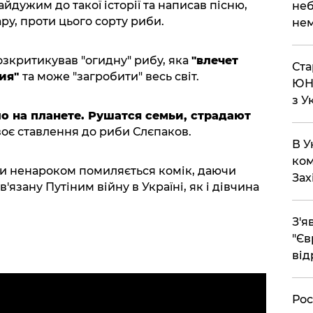
йдужим до такої історії та написав пісню,
неб
ру, проти цього сорту риби.
нем
зкритикував "огидну" рибу, яка
"влечет
Ста
ния"
та може "загробити" весь світ.
ЮНЕ
з У
ло на планете. Рушатся семьи, страдают
воє ставлення до риби Слєпаков.
В У
ком
би ненароком помиляється комік, даючи
Зах
'язану Путіним війну в Україні, як і дівчина
З'я
"Єв
від
Рос