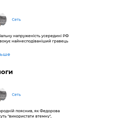
Сеть
іальну напруженість усередині РФ
вокує найнесподіваніший гравець
льше
логи
Сеть
ородній пояснив, як Федорова
уть "використати втемну",