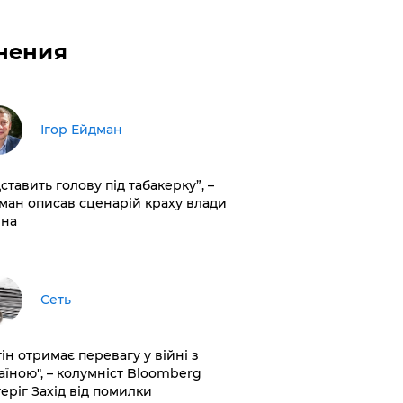
нения
Ігор Ейдман
дставить голову під табакерку”, –
ман описав сценарій краху влади
іна
Сеть
ін отримає перевагу у війні з
аїною", – колумніст Bloomberg
теріг Захід від помилки