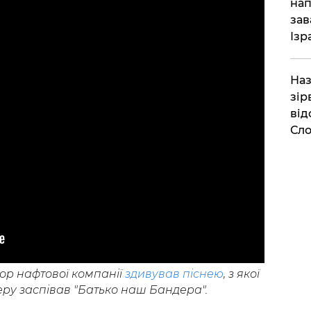
нап
зав
Ізр
Наз
зір
від
Сло
ор нафтової компанії
здивував піснею
, з якої
еру заспівав "Батько наш Бандера".