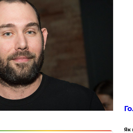
Го
Як 