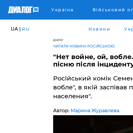
Україна
Військовий о
UA |
RU
Новини
Ук
ДІАЛОГ
ЧИТАТИ НОВИНУ РОСІЙСЬКОЮ
"Нет войне, ой, вобл
пісню після інцидент
Російський комік Семен
вобле", в якій заспівав
населения".
Автор:
Марина Журавлева