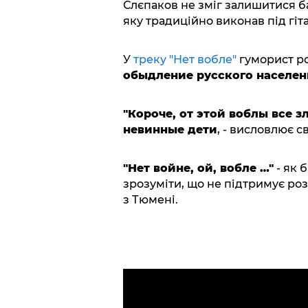
Слєпаков не зміг залишитися ба
яку традиційно виконав під гіта
У
треку "Нет вобле"
гуморист ро
обыдление русского населе
"Короче, от этой воблы все з
невинные дети
, - висловлює с
"Нет войне, ой, вобле …"
- як 
зрозуміти, що не підтримує розв
з Тюмені.