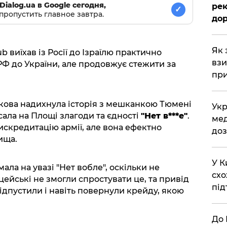
Dialog.ua в Google сегодня,
рек
✓
пропустить главное завтра.
дор
Як 
виїхав із Росії до Ізраїлю практично
взи
РФ до України, але продовжує стежити за
при
акова надихнула історія з мешканкою Тюмені
Укр
ала на Площі злагоди та єдності
"Нет в***е"
.
мед
искредитацію армії, але вона ефектно
доз
ища.
У К
ала на увазі "Нет вобле", оскільки не
схо
ейські не змогли спростувати це, та привід
під
відпустили і навіть повернули крейду, якою
До 