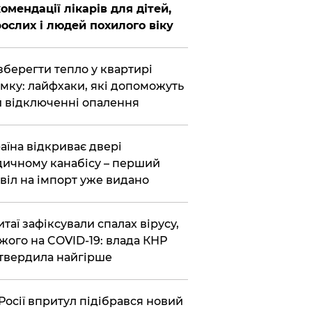
омендації лікарів для дітей,
ослих і людей похилого віку
зберегти тепло у квартирі
мку: лайфхаки, які допоможуть
 відключенні опалення
аїна відкриває двері
ичному канабісу – перший
віл на імпорт уже видано
итаї зафіксували спалах вірусу,
жого на COVID-19: влада КНР
твердила найгірше
Росії впритул підібрався новий