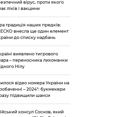
езпечний вірус, проти якого
ає ліків і вакцини
ра традиція наших предків:
СКО внесла ще один елемент
країни до списку надбань
країні виявлено тигрового
ара – переносника лихоманки
ідного Нілу
вилося відео номера України на
робаченні – 2024": букмекери
разу підвищили шанси
ійський консул Соснов, який