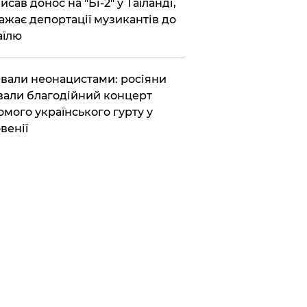
исав донос на "Бі-2" у Таїланді,
ажає депортації музикантів до
аїлю
вали неонацистами: росіяни
вали благодійний концерт
омого українського гурту у
венії