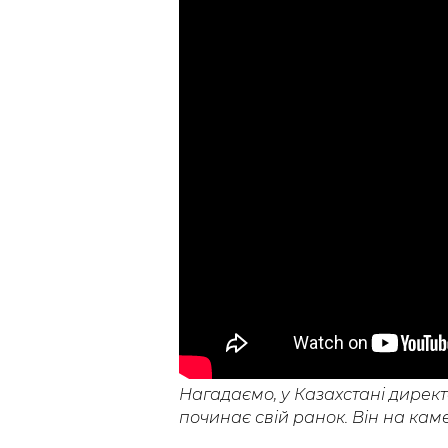
Нагадаємо, у Казахстані директ
починає свій ранок. Він на кам