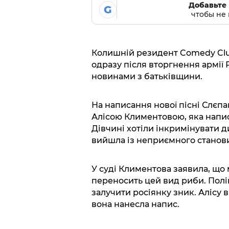
Добавьте 
G
чтобы не 
Колишній резидент Comedy Club 
одразу після вторгнення армії 
новинами з батьківщини.
На написання нової пісні Слєп
Алісою Климентовою, яка напис
Дівчині хотіли інкримінувати д
вийшла із неприємного станов
У суді Климентова заявила, що м
переносить цей вид риби. Поліц
залучити росіянку зник. Алісу 
вона нанесла напис.