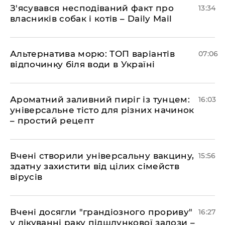
З'ясувався несподіваний факт про
13:34
власників собак і котів – Daily Mail
Альтернатива морю: ТОП варіантів
07:06
відпочинку біля води в Україні
Ароматний заливний пиріг із тунцем:
16:03
універсальне тісто для різних начинок
– простий рецепт
Вчені створили універсальну вакцину,
15:56
здатну захистити від цілих сімейств
вірусів
Вчені досягли "грандіозного прориву"
16:27
у лікуванні раку підшлункової залози –