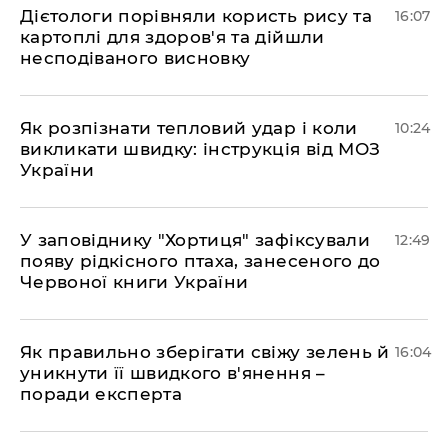
Дієтологи порівняли користь рису та
16:07
картоплі для здоров'я та дійшли
несподіваного висновку
Як розпізнати тепловий удар і коли
10:24
викликати швидку: інструкція від МОЗ
України
У заповіднику "Хортиця" зафіксували
12:49
появу рідкісного птаха, занесеного до
Червоної книги України
Як правильно зберігати свіжу зелень й
16:04
уникнути її швидкого в'янення –
поради експерта