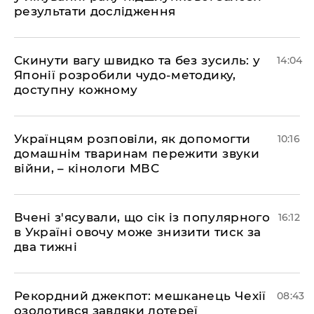
результати дослідження
Скинути вагу швидко та без зусиль: у
14:04
Японії розробили чудо-методику,
доступну кожному
Українцям розповіли, як допомогти
10:16
домашнім тваринам пережити звуки
війни, – кінологи МВС
Вчені з'ясували, що сік із популярного
16:12
в Україні овочу може знизити тиск за
два тижні
Рекордний джекпот: мешканець Чехії
08:43
озолотився завдяки лотереї