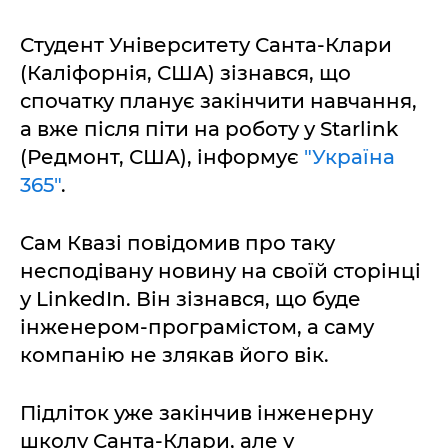
Студент Університету Санта-Клари
(Каліфорнія, США) зізнався, що
спочатку планує закінчити навчання,
а вже після піти на роботу у Starlink
(Редмонт, США), інформує
"Україна
365"
.
Сам Квазі повідомив про таку
несподівану новину на своїй сторінці
у LinkedIn. Він зізнався, що буде
інженером-програмістом, а саму
компанію не злякав його вік.
Підліток уже закінчив інженерну
школу Санта-Клари, але у