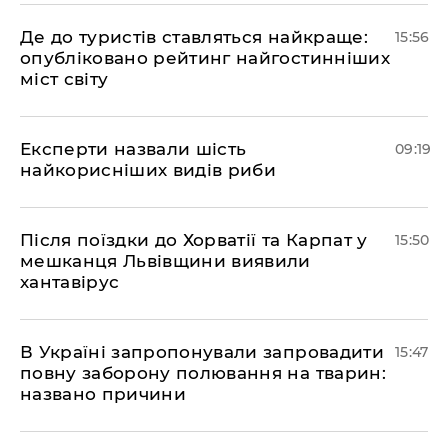
Де до туристів ставляться найкраще:
15:56
опубліковано рейтинг найгостинніших
міст світу
Експерти назвали шість
09:19
найкорисніших видів риби
Після поїздки до Хорватії та Карпат у
15:50
мешканця Львівщини виявили
хантавірус
В Україні запропонували запровадити
15:47
повну заборону полювання на тварин:
названо причини