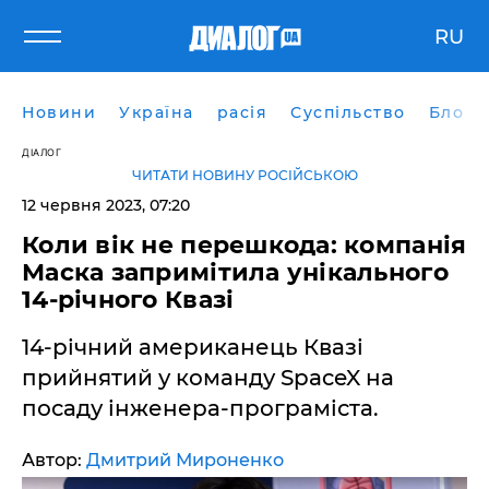
RU
Новини
Україна
расія
Суспільство
Блоги
ДІАЛОГ
ЧИТАТИ НОВИНУ РОСІЙСЬКОЮ
12 червня 2023, 07:20
Коли вік не перешкода: компанія
Маска запримітила унікального
14-річного Квазі
14-річний американець Квазі
прийнятий у команду SpaceX на
посаду інженера-програміста.
Автор:
Дмитрий Мироненко