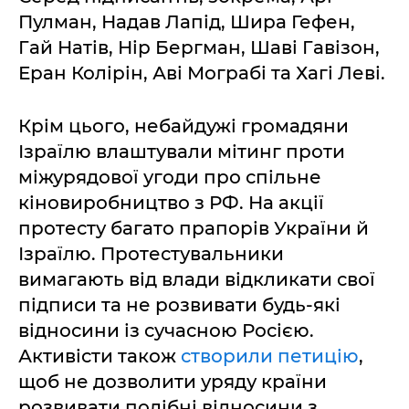
Пулман, Надав Лапід, Шира Гефен,
Гай Натів, Нір Бергман, Шаві Гавізон,
Еран Колірін, Аві Мограбі та Хагі Леві.
Крім цього, небайдужі громадяни
Ізраїлю влаштували мітинг проти
міжурядової угоди про спільне
кіновиробництво з РФ. На акції
протесту багато прапорів України й
Ізраїлю. Протестувальники
вимагають від влади відкликати свої
підписи та не розвивати будь-які
відносини із сучасною Росією.
Активісти також
створили петицію
,
щоб не дозволити уряду країни
розвивати подібні відносини з