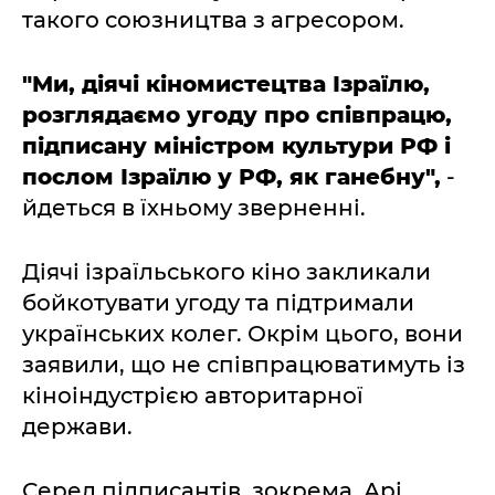
такого союзництва з агресором.
"Ми, діячі кіномистецтва Ізраїлю,
розглядаємо угоду про співпрацю,
підписану міністром культури РФ і
послом Ізраїлю у РФ, як ганебну",
-
йдеться в їхньому зверненні.
Діячі ізраїльського кіно закликали
бойкотувати угоду та підтримали
українських колег. Окрім цього, вони
заявили, що не співпрацюватимуть із
кіноіндустрією авторитарної
держави.
Серед підписантів, зокрема, Арі