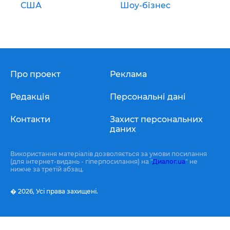
США
Шоу-бізнес
Про проект
Реклама
Редакція
Персональні дані
Контакти
Захист персональних
даних
Використання матеріалів дозволяється за умови посилання
(для інтернет-видань - гіперпосилання) на "
Диалог.ua
" не
нижче за третій абзац.
� 2026,
Усі права захищені.