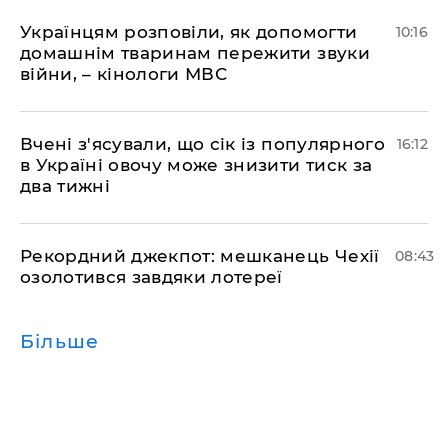
Українцям розповіли, як допомогти
10:16
домашнім тваринам пережити звуки
війни, – кінологи МВС
Вчені з'ясували, що сік із популярного
16:12
в Україні овочу може знизити тиск за
два тижні
Рекордний джекпот: мешканець Чехії
08:43
озолотився завдяки лотереї
Більше