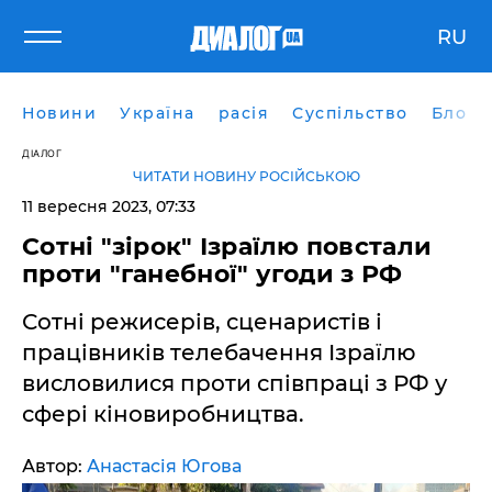
RU
Новини
Україна
расія
Суспільство
Блоги
ДІАЛОГ
ЧИТАТИ НОВИНУ РОСІЙСЬКОЮ
11 вересня 2023, 07:33
Сотні "зірок" Ізраїлю повстали
проти "ганебної" угоди з РФ
Сотні режисерів, сценаристів і
працівників телебачення Ізраїлю
висловилися проти співпраці з РФ у
сфері кіновиробництва.
Автор:
Анастасія Югова