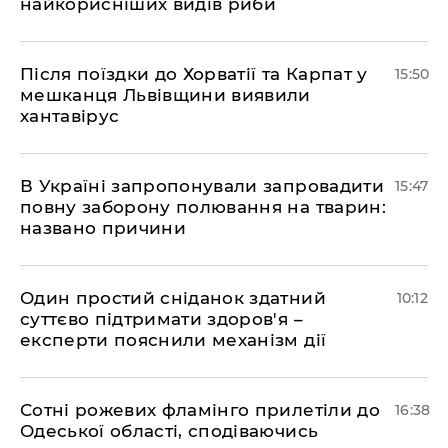
найкорисніших видів риби
Після поїздки до Хорватії та Карпат у
15:50
мешканця Львівщини виявили
хантавірус
В Україні запропонували запровадити
15:47
повну заборону полювання на тварин:
названо причини
Один простий сніданок здатний
10:12
суттєво підтримати здоров'я –
експерти пояснили механізм дії
Сотні рожевих фламінго прилетіли до
16:38
Одеської області, сподіваючись