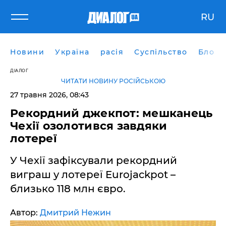
RU
Новини
Україна
расія
Суспільство
Блоги
ДІАЛОГ
ЧИТАТИ НОВИНУ РОСІЙСЬКОЮ
27 травня 2026, 08:43
Рекордний джекпот: мешканець
Чехії озолотився завдяки
лотереї
У Чехії зафіксували рекордний
виграш у лотереї Eurojackpot –
близько 118 млн євро.
Автор:
Дмитрий Нежин