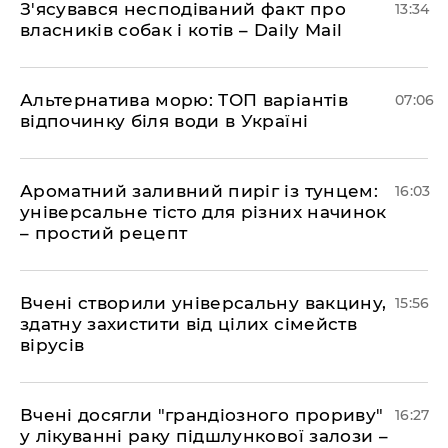
З'ясувався несподіваний факт про
13:34
власників собак і котів – Daily Mail
Альтернатива морю: ТОП варіантів
07:06
відпочинку біля води в Україні
Ароматний заливний пиріг із тунцем:
16:03
універсальне тісто для різних начинок
– простий рецепт
Вчені створили універсальну вакцину,
15:56
здатну захистити від цілих сімейств
вірусів
Вчені досягли "грандіозного прориву"
16:27
у лікуванні раку підшлункової залози –