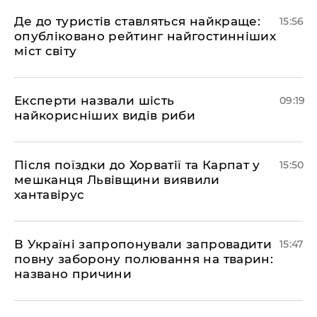
Де до туристів ставляться найкраще:
15:56
опубліковано рейтинг найгостинніших
міст світу
Експерти назвали шість
09:19
найкорисніших видів риби
Після поїздки до Хорватії та Карпат у
15:50
мешканця Львівщини виявили
хантавірус
В Україні запропонували запровадити
15:47
повну заборону полювання на тварин:
названо причини