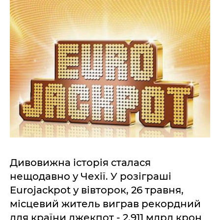
Дивовижна історія сталася
нещодавно у Чехії. У розіграші
Eurojackpot у вівторок, 26 травня,
місцевий житель виграв рекордний
для країни джекпот - 2,911 млрд крон