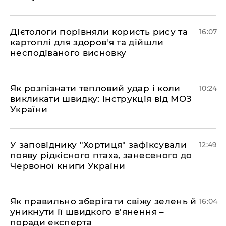
Дієтологи порівняли користь рису та
16:07
картоплі для здоров'я та дійшли
несподіваного висновку
Як розпізнати тепловий удар і коли
10:24
викликати швидку: інструкція від МОЗ
України
У заповіднику "Хортиця" зафіксували
12:49
появу рідкісного птаха, занесеного до
Червоної книги України
Як правильно зберігати свіжу зелень й
16:04
уникнути її швидкого в'янення –
поради експерта