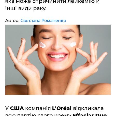
яка може спричинити лейкемію й
інші види раку.
Автор:
Светлана Романенко
У
США
компанія
L'Oréal
відкликала
всю партію свого крему
Effaclar Duo
,