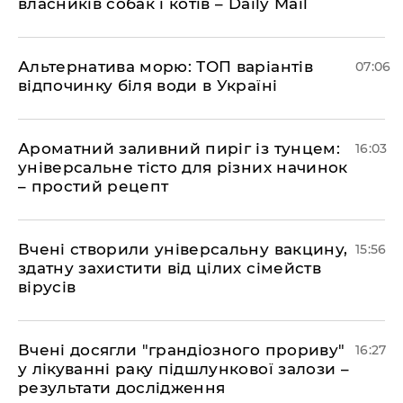
власників собак і котів – Daily Mail
Альтернатива морю: ТОП варіантів
07:06
відпочинку біля води в Україні
Ароматний заливний пиріг із тунцем:
16:03
універсальне тісто для різних начинок
– простий рецепт
Вчені створили універсальну вакцину,
15:56
здатну захистити від цілих сімейств
вірусів
Вчені досягли "грандіозного прориву"
16:27
у лікуванні раку підшлункової залози –
результати дослідження