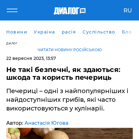
RU
Новини
Україна
расія
Суспільство
Блоги
ДІАЛОГ
ЧИТАТИ НОВИНУ РОСІЙСЬКОЮ
22 вересня 2023, 13:57
Не такі безпечні, як здаються:
шкода та користь печериць
Печериці – одні з найпопулярніших і
найдоступніших грибів, які часто
використовуються у кулінарії.
Автор:
Анастасія Югова