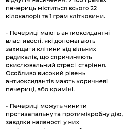
відчуття насичення. У 100 грамах
печериць міститься всього 22
кілокалорії та 1 грам клітковини.
- Печериці мають антиоксидантні
властивості, які допомагають
захищати клітини від вільних
радикалів, що спричиняють
окислювальний стрес і старіння.
Особливо високий рівень
антиоксидантів мають коричневі
печериці, або криміні.
- Печериці можуть чинити
протизапальну та протимікробну дію,
завдяки наявності у них