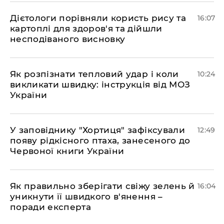
Дієтологи порівняли користь рису та
16:07
картоплі для здоров'я та дійшли
несподіваного висновку
Як розпізнати тепловий удар і коли
10:24
викликати швидку: інструкція від МОЗ
України
У заповіднику "Хортиця" зафіксували
12:49
появу рідкісного птаха, занесеного до
Червоної книги України
Як правильно зберігати свіжу зелень й
16:04
уникнути її швидкого в'янення –
поради експерта