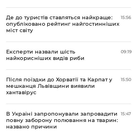
Де до туристів ставляться найкраще:
15:56
опубліковано рейтинг найгостинніших
міст світу
Експерти назвали шість
09:19
найкорисніших видів риби
Після поїздки до Хорватії та Карпат у
15:50
мешканця Львівщини виявили
хантавірус
В Україні запропонували запровадити
15:47
повну заборону полювання на тварин:
названо причини