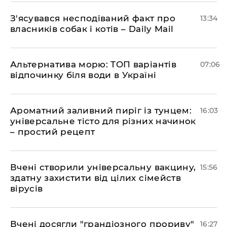
З'ясувався несподіваний факт про
13:34
власників собак і котів – Daily Mail
Альтернатива морю: ТОП варіантів
07:06
відпочинку біля води в Україні
Ароматний заливний пиріг із тунцем:
16:03
універсальне тісто для різних начинок
– простий рецепт
Вчені створили універсальну вакцину,
15:56
здатну захистити від цілих сімейств
вірусів
Вчені досягли "грандіозного прориву"
16:27