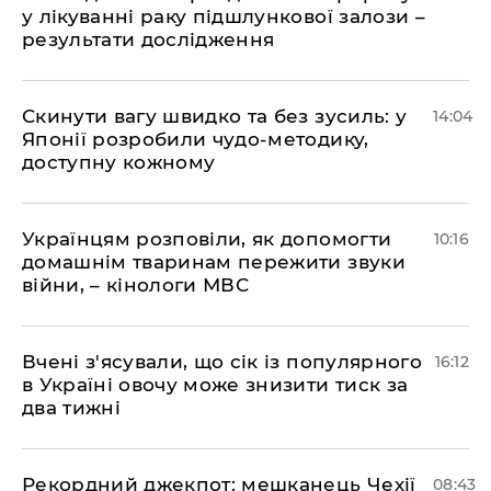
у лікуванні раку підшлункової залози –
результати дослідження
Скинути вагу швидко та без зусиль: у
14:04
Японії розробили чудо-методику,
доступну кожному
Українцям розповіли, як допомогти
10:16
домашнім тваринам пережити звуки
війни, – кінологи МВС
Вчені з'ясували, що сік із популярного
16:12
в Україні овочу може знизити тиск за
два тижні
Рекордний джекпот: мешканець Чехії
08:43