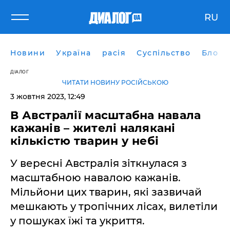
RU
Новини
Україна
расія
Суспільство
Блоги
ДІАЛОГ
ЧИТАТИ НОВИНУ РОСІЙСЬКОЮ
3 жовтня 2023, 12:49
В Австралії масштабна навала
кажанів – жителі налякані
кількістю тварин у небі
У вересні Австралія зіткнулася з
масштабною навалою кажанів.
Мільйони цих тварин, які зазвичай
мешкають у тропічних лісах, вилетіли
у пошуках їжі та укриття.