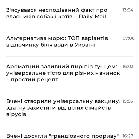
З'ясувався несподіваний факт про
13:34
власників собак і котів – Daily Mail
Альтернатива морю: ТОП варіантів
07:06
відпочинку біля води в Україні
Ароматний заливний пиріг із тунцем:
16:03
універсальне тісто для різних начинок
– простий рецепт
Вчені створили універсальну вакцину,
15:56
здатну захистити від цілих сімейств
вірусів
Вчені досягли "грандіозного прориву"
16:27