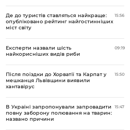
Де до туристів ставляться найкраще:
15:56
опубліковано рейтинг найгостинніших
міст світу
Експерти назвали шість
09:19
найкорисніших видів риби
Після поїздки до Хорватії та Карпат у
15:50
мешканця Львівщини виявили
хантавірус
В Україні запропонували запровадити
15:47
повну заборону полювання на тварин:
названо причини